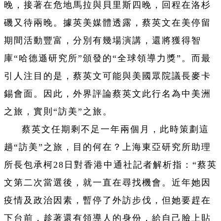
晚，接著在危地馬拉與貝里斯四晚，回程在洛杉
磯又待兩晚。據英美媒體透露，蔡英文在美停留
期間活動豐富，分別有幾場演講，還將獲得智
庫“哈德遜研究所”頒發的“全球領導力獎”。而最
引人注目的是，蔡英文可能與美國眾院議長麥卡
錫會面。因此，外界評論蔡英文此行名為中美洲
之旅，實則“訪美”之旅。
蔡英文任期剩不足一年兩個月，此時策劃這
趟“訪美”之旅，目的何在？上海東亞研究所助理
所長包承柯28日對香港中通社記者解析指：“蔡英
文第二次當選後，就一直在尋找機會。近年她因
疫情及政治因素，暫停了外訪步伐，但她要趕在
下台前，趁著還有領導人的身份，給自己臉上貼