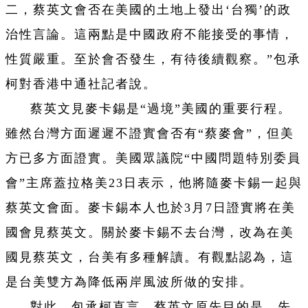
二，蔡英文會否在美國的土地上發出‘台獨’的政
治性言論。這兩點是中國政府不能接受的事情，
性質嚴重。至於會否發生，有待後續觀察。”包承
柯對香港中通社記者說。
蔡英文見麥卡錫是“過境”美國的重要行程。
雖然台灣方面遲遲不證實會否有“蔡麥會”，但美
方已多方面證實。美國眾議院“中國問題特別委員
會”主席蓋拉格美23日表示，他將隨麥卡錫一起與
蔡英文會面。麥卡錫本人也於3月7日證實將在美
國會見蔡英文。關於麥卡錫不去台灣，改為在美
國見蔡英文，台美有多種解讀。有觀點認為，這
是台美雙方為降低兩岸風波所做的安排。
對此，包承柯直言，蔡英文原先目的是，先