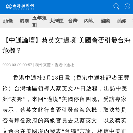
五年規
頭條
港澳
大灣區
台灣
內地
國際
財經
劃
【中通論壇】蔡英文“過境”美國會否引發台海
危機？
2023-03-29 09:57 | 稿件來源：香港中通社
香港中通社3月28日電（香港中通社記者王豐
鈴）台灣地區領導人蔡英文29日啟程，出訪中美
洲“友邦”，來回“過境”美國停留四晚。受訪專家
表示，蔡英文此行會否引發台海危機，取決於是
否有拜登政府的高級官員去見蔡英文，以及蔡英
文會否在美國境內發表“台獨”言論。相信中美正