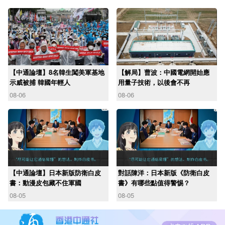
【中通論壇】8名韓生闖美軍基地
【解局】曹波：中國電網開始應
示威被捕 韓國年輕人
用量子技術，以後會不再
08-06
08-06
【中通論壇】日本新版防衛白皮
對話陳洋：日本新版《防衛白皮
書：動漫皮包藏不住軍國
書》有哪些點值得警惕？
08-05
08-05