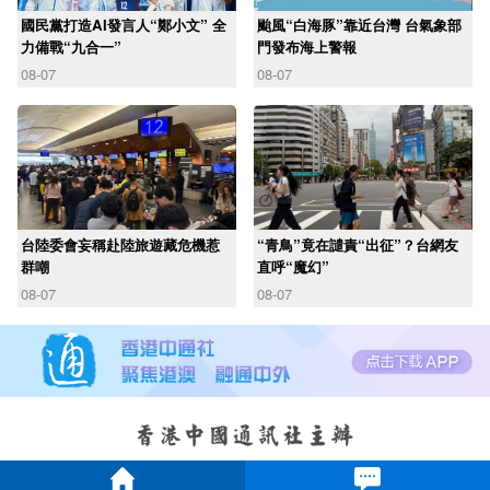
國民黨打造AI發言人“鄭小文” 全
颱風“白海豚”靠近台灣 台氣象部
力備戰“九合一”
門發布海上警報
08-07
08-07
台陸委會妄稱赴陸旅遊藏危機惹
“青鳥”竟在譴責“出征”？台網友
群嘲
直呼“魔幻”
08-07
08-07