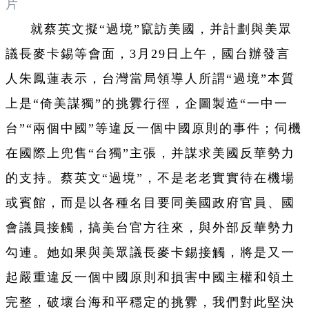
片
就蔡英文擬“過境”竄訪美國，并計劃與美眾
議長麥卡錫等會面，3月29日上午，國台辦發言
人朱鳳蓮表示，台灣當局領導人所謂“過境”本質
上是“倚美謀獨”的挑釁行徑，企圖製造“一中一
台”“兩個中國”等違反一個中國原則的事件；伺機
在國際上兜售“台獨”主張，并謀求美國反華勢力
的支持。蔡英文“過境”，不是老老實實待在機場
或賓館，而是以各種名目要同美國政府官員、國
會議員接觸，搞美台官方往來，與外部反華勢力
勾連。她如果與美眾議長麥卡錫接觸，將是又一
起嚴重違反一個中國原則和損害中國主權和領土
完整，破壞台海和平穩定的挑釁，我們對此堅決