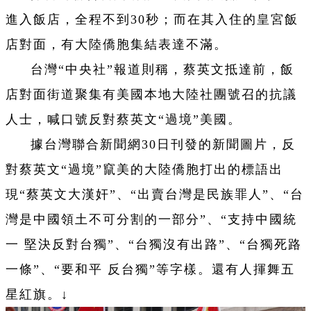
進入飯店，全程不到30秒；而在其入住的皇宮飯
店對面，有大陸僑胞集結表達不滿。
台灣“中央社”報道則稱，蔡英文抵達前，飯
店對面街道聚集有美國本地大陸社團號召的抗議
人士，喊口號反對蔡英文“過境”美國。
據台灣聯合新聞網30日刊發的新聞圖片，反
對蔡英文“過境”竄美的大陸僑胞打出的標語出
現“蔡英文大漢奸”、“出賣台灣是民族罪人”、“台
灣是中國領土不可分割的一部分”、“支持中國統
一 堅決反對台獨”、“台獨沒有出路”、“台獨死路
一條”、“要和平 反台獨”等字樣。還有人揮舞五
星紅旗。↓