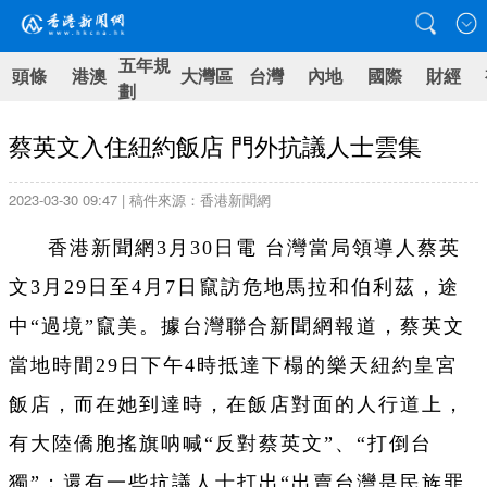
五年規
頭條
港澳
大灣區
台灣
內地
國際
財經
劃
蔡英文入住紐約飯店 門外抗議人士雲集
2023-03-30 09:47 | 稿件來源：香港新聞網
香港新聞網3月30日電 台灣當局領導人蔡英
文3月29日至4月7日竄訪危地馬拉和伯利茲，途
中“過境”竄美。據台灣聯合新聞網報道，蔡英文
當地時間29日下午4時抵達下榻的樂天紐約皇宮
飯店，而在她到達時，在飯店對面的人行道上，
有大陸僑胞搖旗呐喊“反對蔡英文”、“打倒台
獨”；還有一些抗議人士打出“出賣台灣是民族罪