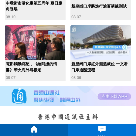
中環街市活化重塑五周年 夏日慶
新皇崗口岸將進行逾百演練測試
典登場
08-10
08-07
電影觸動鄉愁，《給阿嬤的情
新皇崗口岸紅外測溫就位 一文看
書》帶火海外尋根潮
口岸通關流程
08-07
08-06