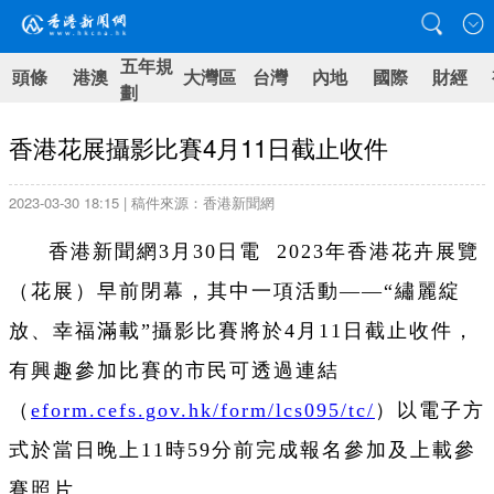
五年規
頭條
港澳
大灣區
台灣
內地
國際
財經
劃
香港花展攝影比賽4月11日截止收件
2023-03-30 18:15 | 稿件來源：香港新聞網
香港新聞網3月30日電 2023年香港花卉展覽
（花展）早前閉幕，其中一項活動——“繡麗綻
放、幸福滿載”攝影比賽將於4月11日截止收件，
有興趣參加比賽的市民可透過連結
（
eform.cefs.gov.hk/form/lcs095/tc/
）以電子方
式於當日晚上11時59分前完成報名參加及上載參
賽照片。