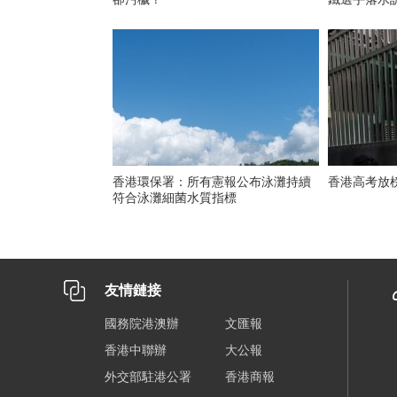
香港環保署：所有憲報公布泳灘持續
香港高考放
符合泳灘細菌水質指標
友情鏈接
國務院港澳辦
文匯報
香港中聯辦
大公報
外交部駐港公署
香港商報