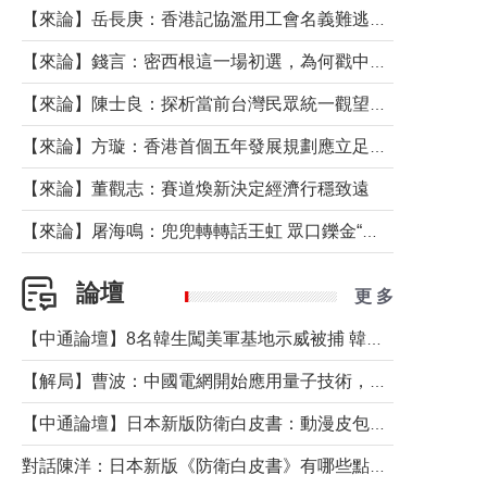
【來論】岳長庚：香港記協濫用工會名義難逃法律制裁
【來論】錢言：密西根這一場初選，為何戳中了兩黨最痛的神經？
【來論】陳士良：探析當前台灣民眾統一觀望心態的深層成因
【來論】方璇：香港首個五年發展規劃應立足民生務實前行
【來論】董觀志：賽道煥新決定經濟行穩致遠
【來論】屠海鳴：兜兜轉轉話王虹 眾口鑠金“一邊倒”
論壇
更 多
【中通論壇】8名韓生闖美軍基地示威被捕 韓國年輕人反美情緒從何而來？
【解局】曹波：中國電網開始應用量子技術，以後會不再停電嗎？
【中通論壇】日本新版防衛白皮書：動漫皮包藏不住軍國野心
對話陳洋：日本新版《防衛白皮書》有哪些點值得警惕？