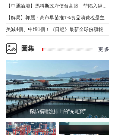
【中通論壇】馬科斯政府債台高築 菲陷入經濟困境與南海對抗惡循環？
【解局】郭麗：高市早苗推1%食品消費稅是主動作為還是被迫“飲鴆止渴”
美減4個、中增1個！《日經》最新全球份額報告透露了什麼？
圖集
更 多
探訪福建漁排上的“充電寶”