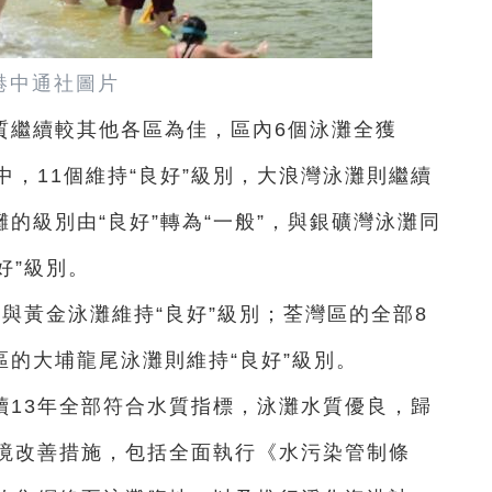
港中通社圖片
質繼續較其他各區為佳，區內6個泳灘全獲
中，11個維持“良好”級別，大浪灣泳灘則繼續
灘的級別由“良好”轉為“一般”，與銀礦灣泳灘同
好”級別。
與黃金泳灘維持“良好”級別；荃灣區的全部8
區的大埔龍尾泳灘則維持“良好”級別。
續13年全部符合水質指標，泳灘水質優良，歸
境改善措施，包括全面執行《水污染管制條