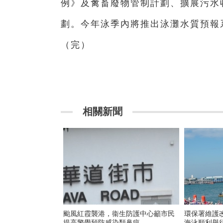
例》及禽畜廢物管制計劃、擴展污水
劃。今年泳季內將推出泳灘水質預報
（完）
相關新聞
颱風紅霞襲港，衞生防護中心籲市民
環保署維護改善維
提高警覺預防感染類鼻疽
海泳順利舉