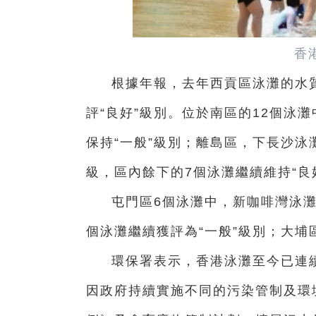
香
根據年報，去年西貢區泳灘的水
評“良好”級別。位於南區的12個泳灘
保持“一般”級別；離島區，下長沙泳
級，區內餘下的7個泳灘繼續維持“良
屯門區6個泳灘中，新咖啡灣泳灘
個泳灘繼續獲評為“一般”級別；大埔
環保署表示，香港泳灘至今已連
因政府持續實施不同的污染管制及環