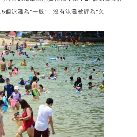
15個泳灘為“一般”，沒有泳灘被評為“欠