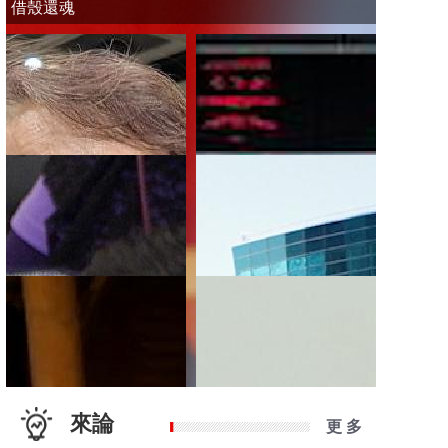
借殼還魂
來論
更 多