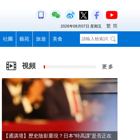
繁
简
2026年08月07日 星期五
社團
藝苑
旅遊
美食
視頻
更 多
【通講壇】歷史陰影重現？日本“特高課”是否正在