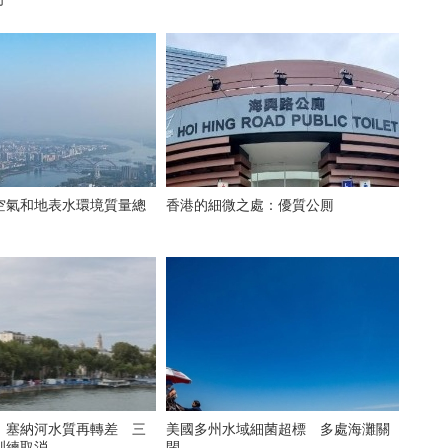
空氣和地表水環境質量總
香港的細微之處：優質公厠
）塞納河水質再轉差 三
美國多州水域細菌超標 多處海灘關
訓練取消
閉