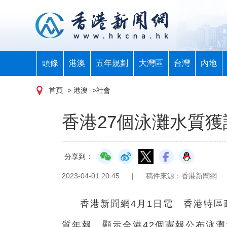
頭條
港澳
五年規劃
大灣區
台灣
內地
首頁
-> 港澳 ->社會
香港27個泳灘水質獲
分享到：
2023-04-01 20:45
|
稿件來源：香港新聞網
香港新聞網4月1日電 香港特區
質年報，顯示全港42個憲報公布泳灘