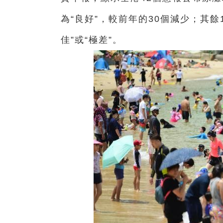
為“良好”，較前年的30個減少；其餘
佳”或“極差”。