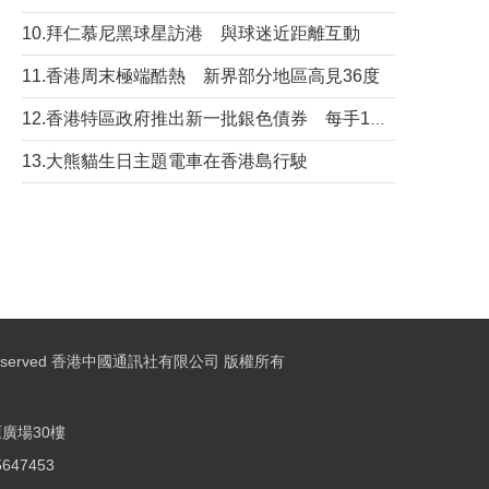
10.拜仁慕尼黑球星訪港 與球迷近距離互動
11.香港周末極端酷熱 新界部分地區高見36度
12.香港特區政府推出新一批銀色債券 每手1萬元保底息4.25厘
13.大熊貓生日主題電車在香港島行駛
ights Reserved 香港中國通訊社有限公司 版權所有
廣場30樓
25647453