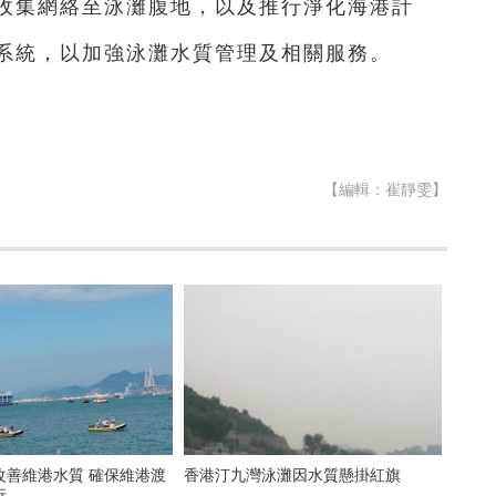
收集網絡至泳灘腹地，以及推行淨化海港計
系統，以加強泳灘水質管理及相關服務。
【編輯：崔靜雯】
港水質 確保維港渡
香港汀九灣泳灘因水質懸掛紅旗
行