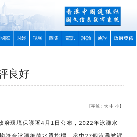
國際
財經
視頻
圖集
電訊
評論
通說
政府發佈
評良好
【字號：
大
中
小
】
政府環境保護署4月1日公布，2022年泳灘水
均符合泳灘細菌水質指標，當中27個泳灘被評