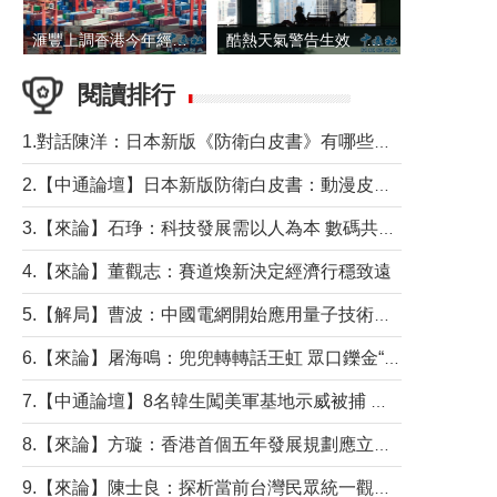
滙豐上調香港今年經濟增長預測至4.5%
酷熱天氣警告生效 本港高溫持續至下周
閱讀排行
1.對話陳洋：日本新版《防衛白皮書》有哪些點值得警惕？
2.【中通論壇】日本新版防衛白皮書：動漫皮包藏不住軍國野心
3.【來論】石琤：科技發展需以人為本 數碼共融不應讓長者放棄傳統生活方式
4.【來論】董觀志：賽道煥新決定經濟行穩致遠
5.【解局】曹波：中國電網開始應用量子技術，以後會不再停電嗎？
6.【來論】屠海鳴：兜兜轉轉話王虹 眾口鑠金“一邊倒”
7.【中通論壇】8名韓生闖美軍基地示威被捕 韓國年輕人反美情緒從何而來？
8.【來論】方璇：香港首個五年發展規劃應立足民生務實前行
9.【來論】陳士良：探析當前台灣民眾統一觀望心態的深層成因