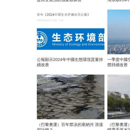
公報顯示2024年中國生態環境質量持
一季度中國
續改善
體持續改善
（巴黎奧運）百年禁泳的塞納河 浪漫
（巴黎奧運
卻污穢？
鐵選手落水