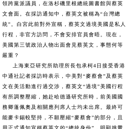
領跨黨派議員，在洛杉磯里根總統圖書館與蔡英
文會面。在採訪通知中，蔡英文被稱為“台灣總
統”。白宮此前對外宣稱，蔡英文過境美國是私人
行程，非官方訪問，不會安排官員會晤。現在，
美國第三號政治人物出面會見蔡英文，事態何等
嚴重？
上海東亞研究所助理所長包承柯4日接受香港
中通社記者採訪時表示，中美對“麥蔡會”及蔡英
文在美活動進行過交涉，蔡英文“過境”美國行程
有所調整壓縮，她赴哈德遜研究所時，前美國國
務卿蓬佩奧及相關應列席人士均未出席。最終可
能麥卡錫較堅持，不願壓縮“麥蔡會”的部分，且
用正式通知宣稱蔡英文的“總統身份”，明顯挑釁