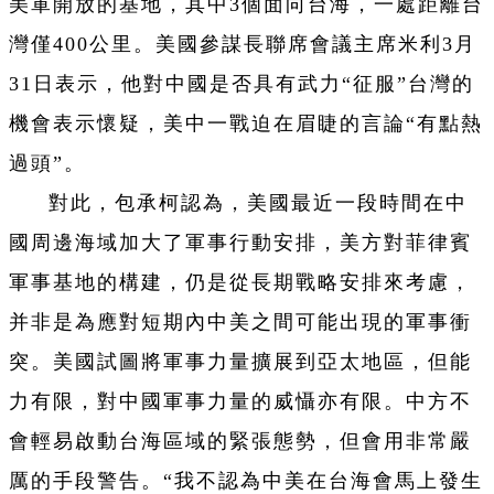
美軍開放的基地，其中3個面向台海，一處距離台
灣僅400公里。美國參謀長聯席會議主席米利3月
31日表示，他對中國是否具有武力“征服”台灣的
機會表示懷疑，美中一戰迫在眉睫的言論“有點熱
過頭”。
對此，包承柯認為，美國最近一段時間在中
國周邊海域加大了軍事行動安排，美方對菲律賓
軍事基地的構建，仍是從長期戰略安排來考慮，
并非是為應對短期內中美之間可能出現的軍事衝
突。美國試圖將軍事力量擴展到亞太地區，但能
力有限，對中國軍事力量的威懾亦有限。中方不
會輕易啟動台海區域的緊張態勢，但會用非常嚴
厲的手段警告。“我不認為中美在台海會馬上發生