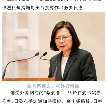
強烈反擊措施對美台挑釁作出必要反應。
圖為蔡英文。網絡資料圖
備受外界關注的“蔡麥會”，終於在麥卡錫辦
公室3日發布採訪通知時揭曉。麥卡錫將於5日率