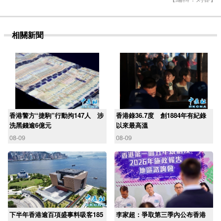
相關新聞
香港警方“捷駒”行動拘147人 涉
香港錄36.7度 創1884年有紀錄
洗黑錢逾6億元
以來最高溫
08-09
08-09
下半年香港逾百項盛事料吸客185
李家超：爭取第三季內公布香港