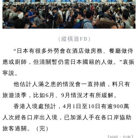
（縱橫遊FB）
“日本有很多外勞會在酒店做房務、餐廳做侍
應或廚師，但清關暫仍需日本國籍的人做。”袁振
寧說。
他估計人滿之患的情況會一直持續，料只有
旅遊淡季，比如6月、9月情況才有所緩解。
香港入境處預計，4月1日至10日有逾900萬
人次經各口岸出入境，已加派人手在各口岸協助
旅客過關。（完）
【編輯：刘春】