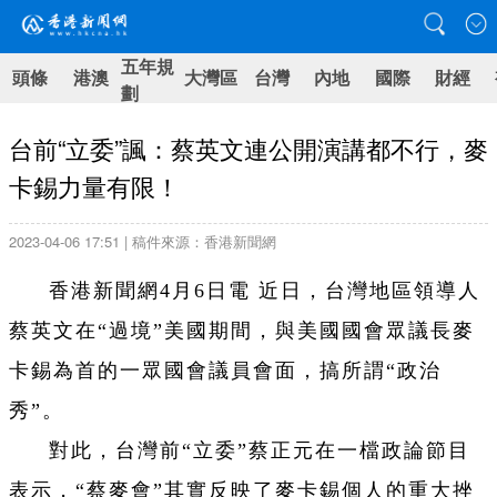
五年規
頭條
港澳
大灣區
台灣
內地
國際
財經
劃
台前“立委”諷：蔡英文連公開演講都不行，麥
卡錫力量有限！
2023-04-06 17:51 | 稿件來源：香港新聞網
香港新聞網4月6日電 近日，台灣地區領導人
蔡英文在“過境”美國期間，與美國國會眾議長麥
卡錫為首的一眾國會議員會面，搞所謂“政治
秀”。
對此，台灣前“立委”蔡正元在一檔政論節目
表示，“蔡麥會”其實反映了麥卡錫個人的重大挫