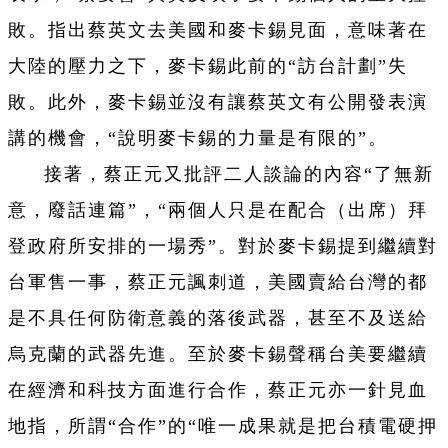
敗。指出蔡英文去美國和麥卡錫見面，意味著在
大陸的壓力之下，麥卡錫此前的“訪台計劃”失
敗。此外，麥卡錫並沒有讓蔡英文有公開發表演
講的機會，“說明麥卡錫的力量是有限的”。
接著，蔡正元又批評二人談論的內容“了無新
意，廢話連篇”，“兩個人只是在配合（出席）拜
登政府所安排的一場秀”。對於麥卡錫提到繼續對
台軍售一事，蔡正元諷刺道，美國賣給台灣的都
是不具任何防衛意義的落後武器，甚至不及送給
烏克蘭的武器先進。至於麥卡錫聲稱台美要繼續
在經濟和科技方面進行合作，蔡正元亦一針見血
地指，所謂“合作”的“唯一成果就是把台積電硬押