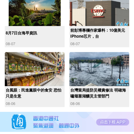
前彭博專欄作家爆料：10億美元
8月7日台海早資訊
iPhone芯片，台
08-07
08-07
台風眼：民進黨眼中的食安 恐怕
台灣當局提防災權責修法 明確海
只是生意
嘯堰塞湖釀災主管部門
08-06
08-06