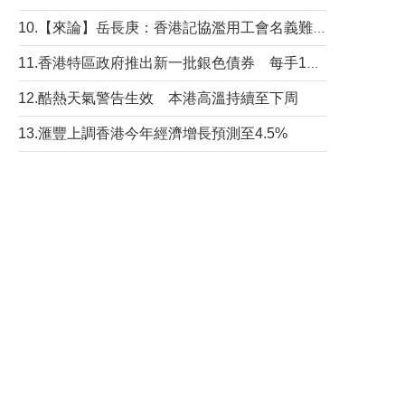
10.【來論】岳長庚：香港記協濫用工會名義難逃法律制裁
11.香港特區政府推出新一批銀色債券 每手1萬元保底息4.25厘
12.酷熱天氣警告生效 本港高溫持續至下周
13.滙豐上調香港今年經濟增長預測至4.5%