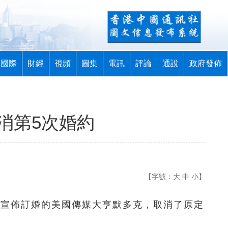
國際
財經
視頻
圖集
電訊
評論
通說
政府發佈
消第5次婚約
【字號：
大
中
小
】
剛宣佈訂婚的美國傳媒大亨默多克，取消了原定