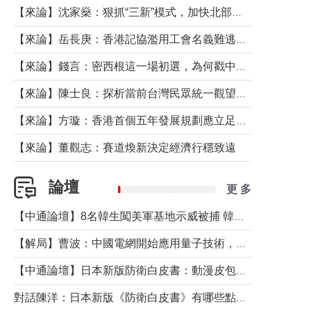
【來論】沈家燊：狠抓“三新”模式，加快北部都會區建設
【來論】岳長庚：香港記協濫用工會名義難逃法律制裁
【來論】錢言：密西根這一場初選，為何戳中了兩黨最痛的神經？
【來論】陳士良：探析當前台灣民眾統一觀望心態的深層成因
【來論】方璇：香港首個五年發展規劃應立足民生務實前行
【來論】董觀志：賽道煥新決定經濟行穩致遠
論壇
更 多
【中通論壇】8名韓生闖美軍基地示威被捕 韓國年輕人反美情緒從何而來？
【解局】曹波：中國電網開始應用量子技術，以後會不再停電嗎？
【中通論壇】日本新版防衛白皮書：動漫皮包藏不住軍國野心
對話陳洋：日本新版《防衛白皮書》有哪些點值得警惕？