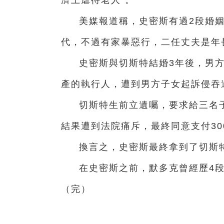
美媒報道稱，史密斯有過2段婚
代，不過有家暴惡行，二任丈夫是年
史密斯與切斯特結婚3年後，男方
產的執行人，遭到男方子女起訴侵吞
切斯特生前立遺囑，要求給三名子
結果遭到法院痛斥，最終同意支付3
換言之，史密斯最終拿到了切斯
在史密斯之前，默多克曾經歷4
（完）