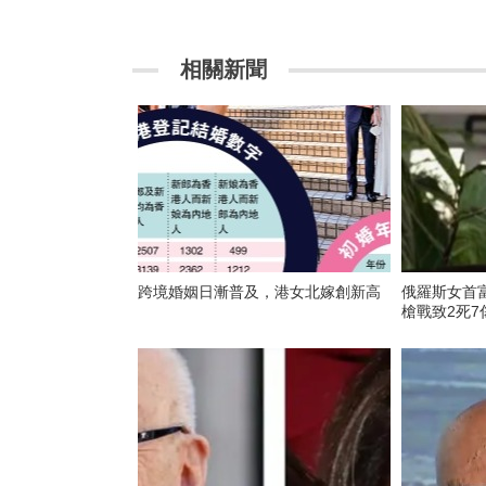
相關新聞
跨境婚姻日漸普及，港女北嫁創新高
俄羅斯女首
槍戰致2死7