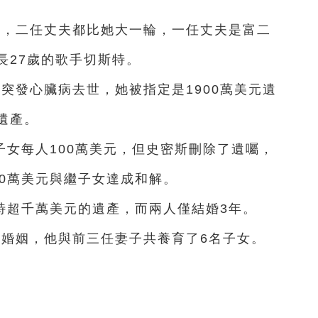
姻，二任丈夫都比她大一輪，一任丈夫是富二
長27歲的歌手切斯特。
突發心臟病去世，她被指定是1900萬美元遺
遺產。
女每人100萬美元，但史密斯刪除了遺囑，
00萬美元與繼子女達成和解。
特超千萬美元的遺產，而兩人僅結婚3年。
段婚姻，他與前三任妻子共養育了6名子女。