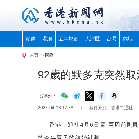
頭條
港澳
五年規劃
大灣區
台灣
內地
首頁
-> 國際
92歲的默多克突然取
分享到：
2023-04-06 17:58
|
稿件來源：香港中通社
香港中通社4月6日電 兩周前剛
於今年夏天的結婚計劃。