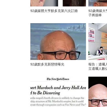
92歲媒體大亨默多克第六次訂婚
92歲傳媒大
子將接棒
92歲默多克新戀情曝光
報告：遺囑人
立遺囑人數