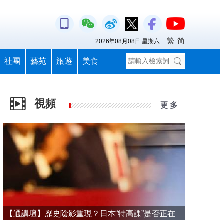
繁
简
2026年08月08日 星期六
社團
藝苑
旅遊
美食
視頻
更 多
【通講壇】歷史陰影重現？日本“特高課”是否正在