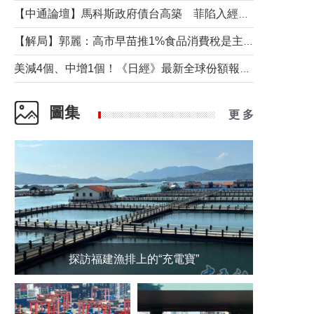
【中通論壇】馬科斯政府債台高築 菲陷入經濟困境與南海對抗惡循環？
【解局】郭麗：高市早苗推1%食品消費稅是主動作為還是被迫“飲鴆止渴”
美減4個、中增1個！《日經》最新全球份額報告透露了什麼？
圖集
更 多
探訪福建漁排上的“充電寶”