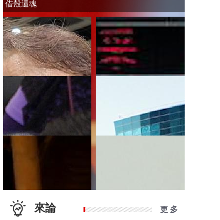
借殼還魂
來論
更 多