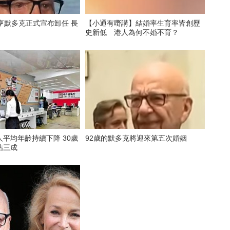
亨默多克正式宣布卸任 長
【小通有嘢講】結婚率生育率皆創歷
史新低 港人為何不婚不育？
平均年齡持續下降 30歲
92歲的默多克將迎來第五次婚姻
佔三成