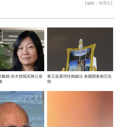
【編輯：胡雪石】
富離婚 前夫曾闖其辦公室
泰王簽署同性婚姻法 泰國開東南亞先
傷
例