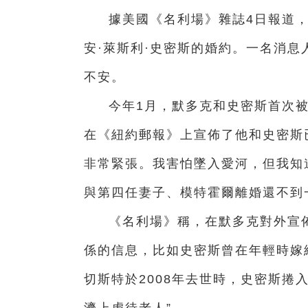
據美國《名利場》雜誌4日報道，
安·萊斯利·史密斯的婚約。一名消
不安。
今年1月，默多克和史密斯首次被
在《紐約郵報》上宣佈了他和史密斯已
非常緊張。我害怕墜入愛河，但我知
與第四任妻子、模特霍爾離婚還不到
《名利場》稱，在默多克對外宣
係的信息，比如史密斯曾在年輕時嫁
切斯特於2008年去世時，史密斯捲
濟上虐待老人”。