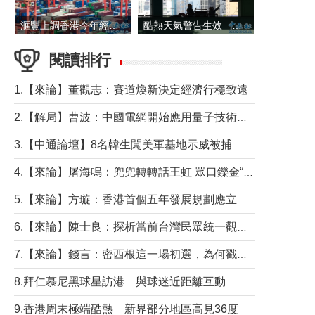
滙豐上調香港今年經濟增長預測至4.5%
酷熱天氣警告生效 本港高溫持續至下周
閱讀排行
1.【來論】董觀志：賽道煥新決定經濟行穩致遠
2.【解局】曹波：中國電網開始應用量子技術，以後會不再停電嗎？
3.【中通論壇】8名韓生闖美軍基地示威被捕 韓國年輕人反美情緒從何而來？
4.【來論】屠海鳴：兜兜轉轉話王虹 眾口鑠金“一邊倒”
5.【來論】方璇：香港首個五年發展規劃應立足民生務實前行
6.【來論】陳士良：探析當前台灣民眾統一觀望心態的深層成因
7.【來論】錢言：密西根這一場初選，為何戳中了兩黨最痛的神經？
8.拜仁慕尼黑球星訪港 與球迷近距離互動
9.香港周末極端酷熱 新界部分地區高見36度