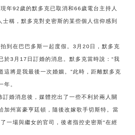
現年92歲的默多克已取消和66歲電台主持人
息人士稱，默多克對史密斯的某些個人信仰感到
拍到在巴巴多斯一起度假。3月20日，默多克
於3月17日訂婚的消息。默多克當時說：“我
道這將是我最後一次婚姻。”此時，距離默多克
一年。
佈訂婚消息後，媒體挖出了一些不利於兩人關
給加州富豪亨廷頓，隨後改嫁歌手切斯特。當
入了一場與繼女的官司，後者指控史密斯“在經