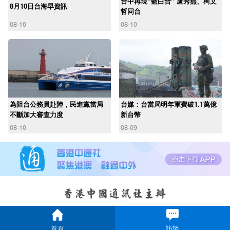
台中再現“藍白合” 盧秀燕、柯文
8月10日台海早資訊
哲同台
08-10
08-10
為阻台公務員赴陸，民進黨當局
台媒：台當局明年軍費破1.1萬億
不斷加大審查力度
新台幣
08-10
08-09
首頁
訪談