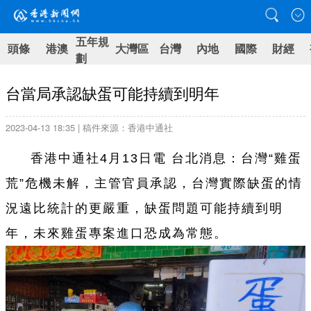
五年規
頭條
港澳
大灣區
台灣
內地
國際
財經
劃
台當局承認缺蛋可能持續到明年
2023-04-13 18:35 | 稿件來源：香港中通社
香港中通社4月13日電 台北消息：台灣“雞蛋
荒”危機未解，主管官員承認，台灣實際缺蛋的情
況遠比統計的更嚴重，缺蛋問題可能持續到明
年，未來雞蛋專案進口恐成為常態。