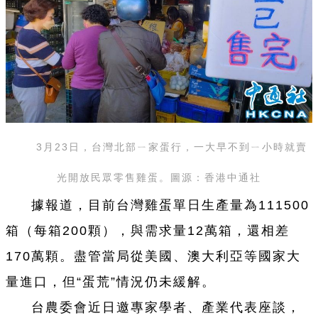
3月23日，台灣北部ㄧ家蛋行，一大早不到ㄧ小時就賣
光開放民眾零售雞蛋。圖源：香港中通社
據報道，目前台灣雞蛋單日生產量為111500
箱（每箱200顆），與需求量12萬箱，還相差
170萬顆。盡管當局從美國、澳大利亞等國家大
量進口，但“蛋荒”情況仍未緩解。
台農委會近日邀專家學者、產業代表座談，