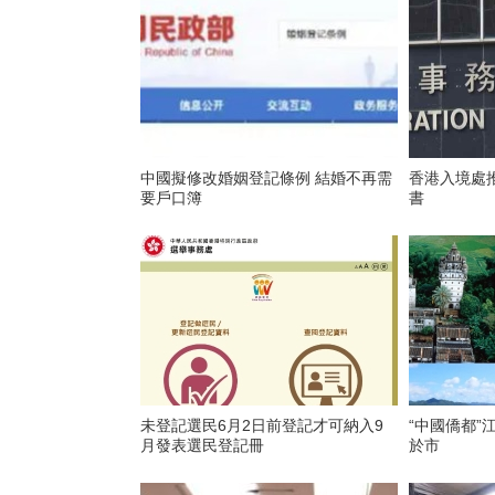
中國擬修改婚姻登記條例 結婚不再需
香港入境處
要戶口簿
書
未登記選民6月2日前登記才可納入9
“中國僑都”
月發表選民登記冊
於市