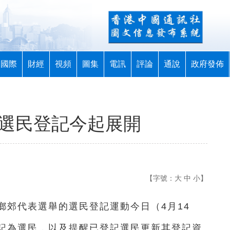
國際
財經
視頻
圖集
電訊
評論
通說
政府發佈
舉選民登記今起展開
【字號：
大
中
小
】
年鄉郊代表選舉的選民登記運動今日（4月14
記為選民，以及提醒已登記選民更新其登記資