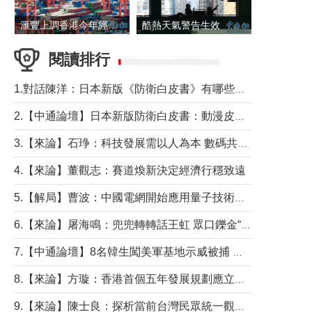
滙豐上調香港今年經濟增長預測至4.5%
酷熱天氣警告生效 本港高溫持續至下周
閱讀排行
1.對話陳洋：日本新版《防衛白皮書》有哪些點值得警惕？
2.【中通論壇】日本新版防衛白皮書：動漫皮包藏不住軍國野心
3.【來論】石琤：科技發展需以人為本 數碼共融不應讓長者放棄傳統生活方式
4.【來論】董觀志：賽道煥新決定經濟行穩致遠
5.【解局】曹波：中國電網開始應用量子技術，以後會不再停電嗎？
6.【來論】屠海鳴：兜兜轉轉話王虹 眾口鑠金“一邊倒”
7.【中通論壇】8名韓生闖美軍基地示威被捕 韓國年輕人反美情緒從何而來？
8.【來論】方璇：香港首個五年發展規劃應立足民生務實前行
9.【來論】陳士良：探析當前台灣民眾統一觀望心態的深層成因