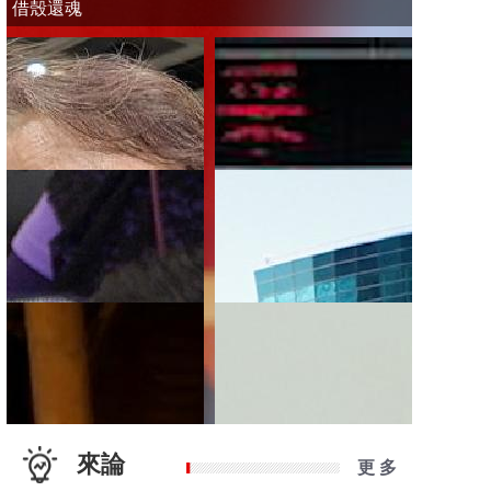
借殼還魂
來論
更 多