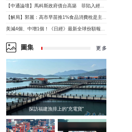
【中通論壇】馬科斯政府債台高築 菲陷入經濟困境與南海對抗惡循環？
【解局】郭麗：高市早苗推1%食品消費稅是主動作為還是被迫“飲鴆止渴”
美減4個、中增1個！《日經》最新全球份額報告透露了什麼？
圖集
更 多
探訪福建漁排上的“充電寶”