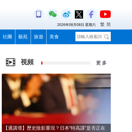
繁
简
2026年08月08日 星期六
社團
藝苑
旅遊
美食
視頻
更 多
【通講壇】歷史陰影重現？日本“特高課”是否正在