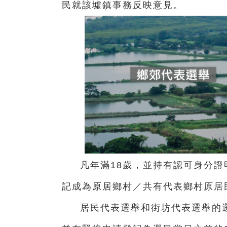
民就該墟鎮事務反映意見。
凡年滿18歲，並持有認可身分
記成為原居鄉村／共有代表鄉村原居
居民代表選舉和街坊代表選舉的