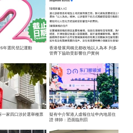
26年選民登記運動
香港發展局稱北都收地以人為本 列多
管齊下協助受影響住戶實例
訴一家四口涉於選舉種票
疑有中介幫港人虛報住址申內地居住
證 律師：恐面臨刑罰