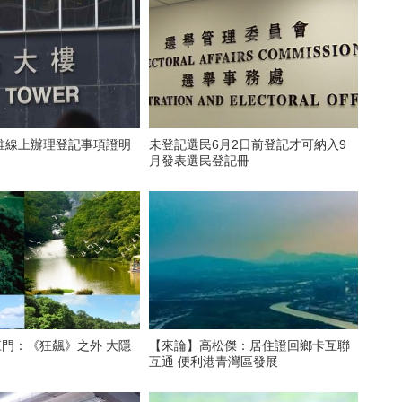
推線上辦理登記事項證明
未登記選民6月2日前登記才可納入9
月發表選民登記冊
江門：《狂飆》之外 大隱
【來論】​高松傑：居住證回鄉卡互聯
互通 便利港青灣區發展