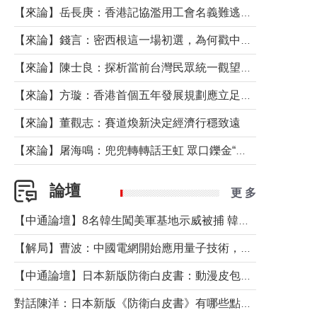
【來論】岳長庚：香港記協濫用工會名義難逃法律制裁
【來論】錢言：密西根這一場初選，為何戳中了兩黨最痛的神經？
【來論】陳士良：探析當前台灣民眾統一觀望心態的深層成因
【來論】方璇：香港首個五年發展規劃應立足民生務實前行
【來論】董觀志：賽道煥新決定經濟行穩致遠
【來論】屠海鳴：兜兜轉轉話王虹 眾口鑠金“一邊倒”
論壇
更 多
【中通論壇】8名韓生闖美軍基地示威被捕 韓國年輕人反美情緒從何而來？
【解局】曹波：中國電網開始應用量子技術，以後會不再停電嗎？
【中通論壇】日本新版防衛白皮書：動漫皮包藏不住軍國野心
對話陳洋：日本新版《防衛白皮書》有哪些點值得警惕？