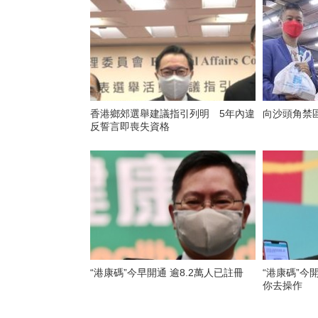
香港鄉郊選舉建議指引列明 5年內違
向沙頭角禁
反誓言即喪失資格
“港康碼”今早開通 逾8.2萬人已註冊
“港康碼”今
你去操作