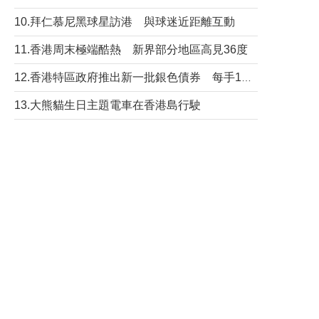
10.拜仁慕尼黑球星訪港 與球迷近距離互動
11.香港周末極端酷熱 新界部分地區高見36度
12.香港特區政府推出新一批銀色債券 每手1萬元保底息4.25厘
13.大熊貓生日主題電車在香港島行駛