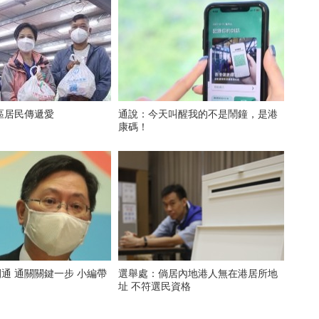
區居民傳遞愛
通說：今天叫醒我的不是鬧鐘，是港
康碼！
開通 通關關鍵一步 小編帶
選舉處：倘居內地港人無在港居所地
址 不符選民資格