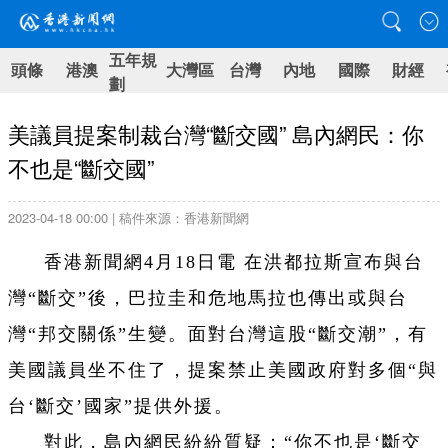
五年規
頭條
港澳
大灣區
台灣
內地
國際
財經
劃
美議員提案制裁台灣“斷交國” 島內網民：你
不也是“斷交國”
2023-04-18 00:00 | 稿件來源：香港新聞網
香港新聞網
4
月
18
日電
在洪都拉斯宣布與台
灣“斷交”後，巴拉圭和危地馬拉也傳出或與台
灣“邦交關係”生變。面對台灣這股“斷交潮”，有
美國議員坐不住了，提案禁止美國政府對多個“與
台‘斷交’國家”提供外援。
對此，島內網民紛紛質疑：“你不也是‘
斷交