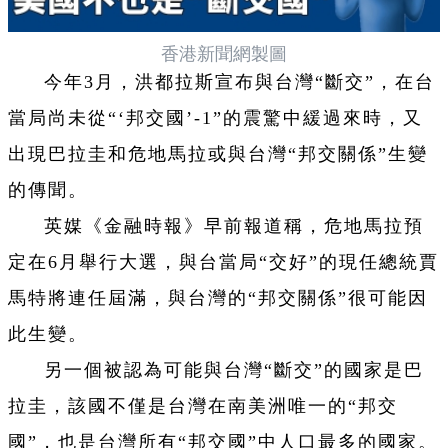
香港新聞網製圖
今年
3
月，洪都拉斯宣布與台灣“斷交”，在台
當局尚未從“‘邦交國’
-1
”的震驚中緩過來時，又
出現巴拉圭和危地馬拉或與台灣“邦交關係”生變
的傳聞。
英媒《金融時報》早前報道稱，危地馬拉預
定在
6
月舉行大選，與台當局“交好”的現任總統賈
馬特將連任屆滿，與台灣的“邦交關係”很可能因
此生變。
另一個被認為可能與台灣“斷交”的國家是巴
拉圭，該國不僅是台灣在南美洲唯一的“邦交
國”，也是台灣所有“邦交國”中人口最多的國家。