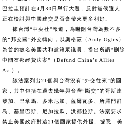
巴拉圭預計在
4
月
30
日舉行大選，反對黨候選人
正在檢討與中國建交是否會帶來更多利好。
據台灣“中央社”報道，為嚇阻台灣為數不多
的“邦交國”外交轉向，以奧格茲（
Andy Ogles
）
為首的數名美國共和黨籍眾議員，提出所謂“删除
中國友邦經費法案”（
Defund China
’
s Allies
Act
）。
該法案列出
21
個與台灣沒有“外交往來”的國
家，其中包括在過去幾年與台灣“斷交”的哥斯達
黎加、巴拿馬、多米尼加、薩爾瓦多、所羅門群
島、基里巴斯、尼加拉瓜、洪都拉斯。法案要求
禁止美國政府對這
21
個國家提供外援。據悉，美