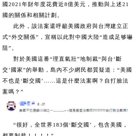
國
2021
年財年度花費近
8
億美元，推動與上述
21
國的關係和相關計劃。
此外，該法案還呼籲美國政府與台灣建立正
式“外交關係”，宣稱以此對中國大陸“造成足够嚇
阻”。
對於美國這番“理直氣壯”地制裁“與台‘斷
交’國家”的舉動，島內不少網民都質疑道：“美國
不也是‘斷交國’……這是什麼法案啊？自打臉法
案嗎？”
“很好，全世界
183
個‘斷交國’，包含美國，
都要制裁！！！！”