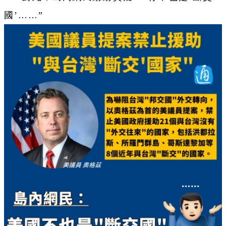
國
’……”