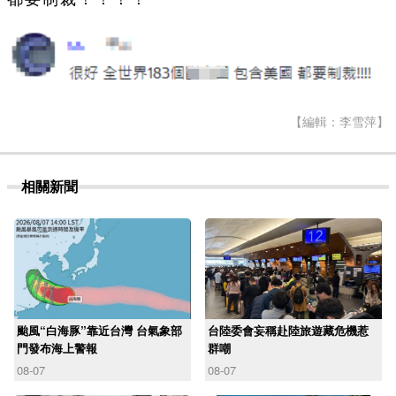
【編輯：李雪萍】
相關新聞
颱風“白海豚”靠近台灣 台氣象部
台陸委會妄稱赴陸旅遊藏危機惹
門發布海上警報
群嘲
08-07
08-07