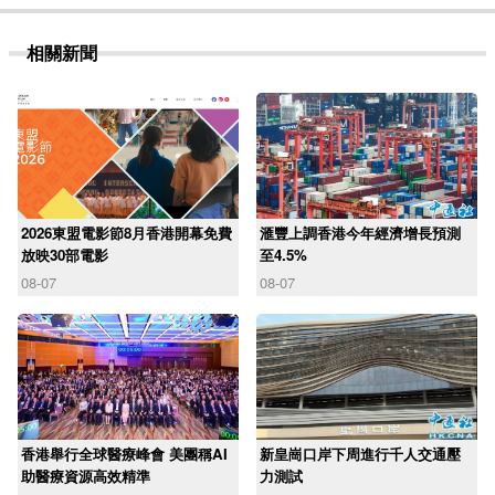
相關新聞
2026東盟電影節8月香港開幕免費
滙豐上調香港今年經濟增長預測
放映30部電影
至4.5%
08-07
08-07
香港舉行全球醫療峰會 美團稱AI
新皇崗口岸下周進行千人交通壓
助醫療資源高效精準
力測試