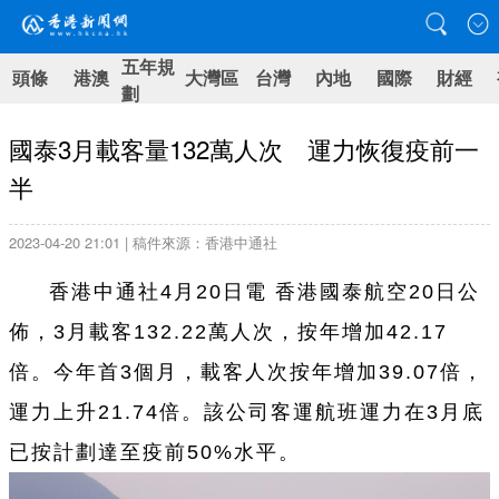
五年規
頭條
港澳
大灣區
台灣
內地
國際
財經
劃
國泰3月載客量132萬人次 運力恢復疫前一
半
2023-04-20 21:01 | 稿件來源：香港中通社
香港中通社4月20日電 香港國泰航空20日公
佈，3月載客132.22萬人次，按年增加42.17
倍。今年首3個月，載客人次按年增加39.07倍，
運力上升21.74倍。該公司客運航班運力在3月底
已按計劃達至疫前50%水平。