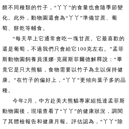
餵不同種類的竹子，“丫丫”的食量也會隨季節變
化。此外，動物園還會為“丫丫”準備甘蔗、葡
萄、餅乾等輔食。
“每天早上它通常會吃一塊甘蔗。它最喜歡的
還是葡萄，不過我們只會給它100克左右。”孟菲
斯動物園飼養員漢娜·克羅斯菲爾德解釋說：“畢
竟它是只大熊貓，食物需要以竹子為主以保持健
康。”在竹子的偏好上，“丫丫”更傾向葉子多的品
種。
今年2月，中方赴美大熊貓專家組抵達孟菲斯
動物園後，現場查看了“丫丫”的健康狀況，調閱
了其體檢報告和健康月報。評估認為，“丫丫”除