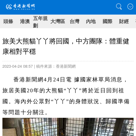
五年規
頭條
港澳
大灣區
台灣
內地
國際
財經
劃
旅美大熊貓丫丫將回國，中方團隊：體重健
康相對平穩
2023-04-24 08:57 | 稿件來源：香港新聞網
香港新聞網4月24日電 據國家林草局消息，
旅居美國20年的大熊貓“丫丫”將於近日回到祖
國。海內外公眾對“丫丫”的身體狀況、歸國準備
等問題十分關注。