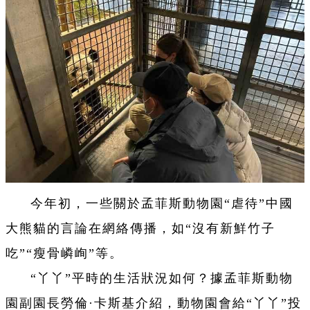
今年初，一些關於孟菲斯動物園“虐待”中國
大熊貓的言論在網絡傳播，如“沒有新鮮竹子
吃”“瘦骨嶙峋”等。
“丫丫”平時的生活狀況如何？據孟菲斯動物
園副園長勞倫·卡斯基介紹，動物園會給“丫丫”投