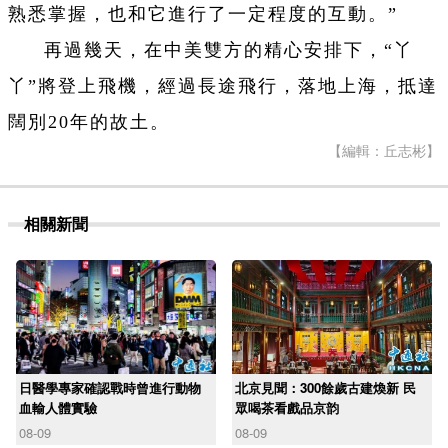
熟悉掌握，也和它進行了一定程度的互動。”
再過幾天，在中美雙方的精心安排下，“丫
丫”將登上飛機，經過長途飛行，落地上海，抵達
闊別20年的故土。
【編輯：丘志彬】
相關新聞
日醫學專家確認戰時曾進行動物
北京見聞：300餘歲古建煥新 民
血輸人體實驗
眾喝茶看戲品京韵
08-09
08-09