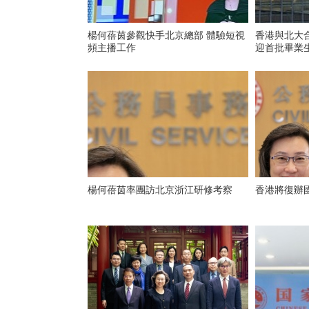
楊何蓓茵參觀快手北京總部 體驗短視
香港與北大
頻主播工作
迎首批畢業
楊何蓓茵率團訪北京浙江研修考察
香港將復辦