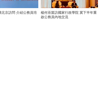
續北京訪問 介紹公務員培
楊何蓓茵訪國家行政學院 冀下半年重
啟公務員內地交流