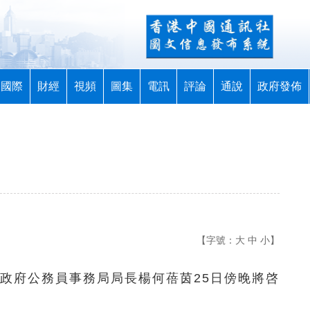
國際
財經
視頻
圖集
電訊
評論
通說
政府發佈
【字號：
大
中
小
】
區政府
公務員事務局局長楊何蓓茵25日傍晚將啓