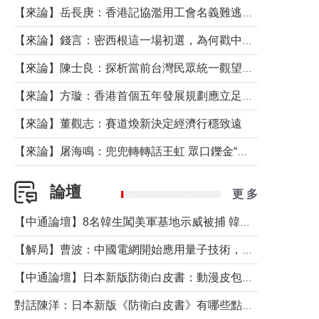
【來論】岳長庚：香港記協濫用工會名義難逃法律制裁
【來論】錢言：密西根這一場初選，為何戳中了兩黨最痛的神經？
【來論】陳士良：探析當前台灣民眾統一觀望心態的深層成因
【來論】方璇：香港首個五年發展規劃應立足民生務實前行
【來論】董觀志：賽道煥新決定經濟行穩致遠
【來論】屠海鳴：兜兜轉轉話王虹 眾口鑠金“一邊倒”
論壇
更 多
【中通論壇】8名韓生闖美軍基地示威被捕 韓國年輕人反美情緒從何而來？
【解局】曹波：中國電網開始應用量子技術，以後會不再停電嗎？
【中通論壇】日本新版防衛白皮書：動漫皮包藏不住軍國野心
對話陳洋：日本新版《防衛白皮書》有哪些點值得警惕？