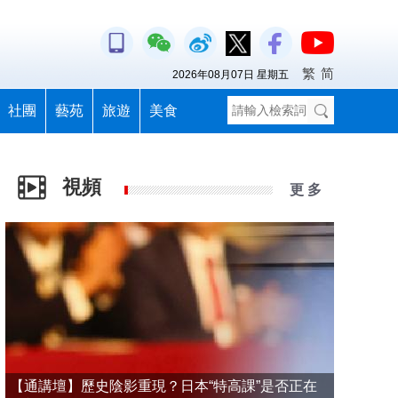
繁
简
2026年08月07日 星期五
社團
藝苑
旅遊
美食
視頻
更 多
【通講壇】歷史陰影重現？日本“特高課”是否正在