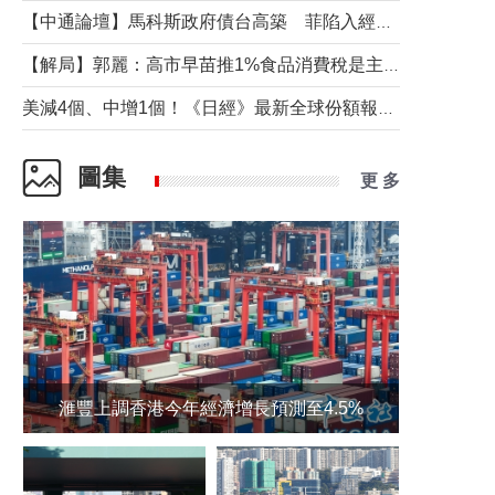
【中通論壇】馬科斯政府債台高築 菲陷入經濟困境與南海對抗惡循環？
【解局】郭麗：高市早苗推1%食品消費稅是主動作為還是被迫“飲鴆止渴”
美減4個、中增1個！《日經》最新全球份額報告透露了什麼？
圖集
更 多
滙豐上調香港今年經濟增長預測至4.5%