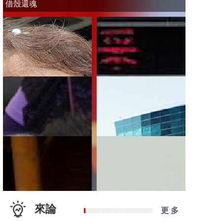
借殼還魂
來論
更 多