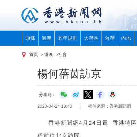
頭條
港澳
五年規劃
大灣區
台灣
內地
首頁
-> 港澳 ->社會
楊何蓓茵訪京
分享到：
2023-04-24 19:40
|
稿件來源：香港新聞網
香港新聞網4月24日電 香港特
程前往北京訪問。