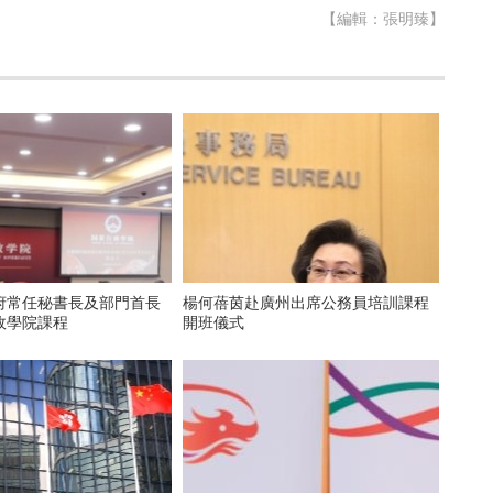
【編輯：張明臻】
府常任秘書長及部門首長
楊何蓓茵赴廣州出席公務員培訓課程
政學院課程
開班儀式