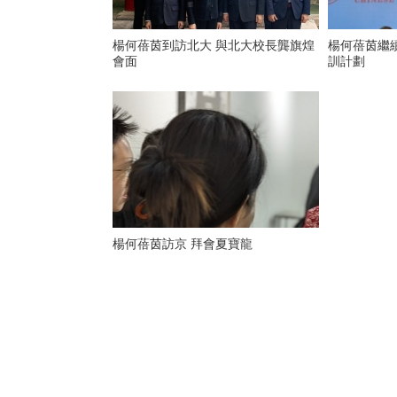
楊何蓓茵到訪北大 與北大校長龔旗煌
楊何蓓茵繼
會面
訓計劃
楊何蓓茵訪京 拜會夏寶龍