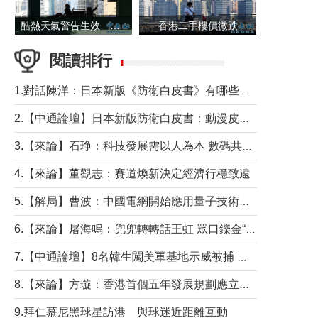
酷熱天氣警告生效 本港高溫持續至下周
香港二手樓價微跌
閱讀排行
1.對話陳洋：日本新版《防衛白皮書》有哪些點值得警惕？
2.【中通論壇】日本新版防衛白皮書：動漫皮包藏不住軍國野心
3.【來論】石琤：科技發展需以人為本 數碼共融不應讓長者放棄傳統生活方式
4.【來論】董觀志：賽道煥新決定經濟行穩致遠
5.【解局】曹波：中國電網開始應用量子技術，以後會不再停電嗎？
6.【來論】屠海鳴：兜兜轉轉話王虹 眾口鑠金“一邊倒”
7.【中通論壇】8名韓生闖美軍基地示威被捕 韓國年輕人反美情緒從何而來？
8.【來論】方璇：香港首個五年發展規劃應立足民生務實前行
9.拜仁慕尼黑球星訪港 與球迷近距離互動