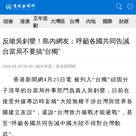
五年規
頭條
港澳
大灣區
台灣
內地
國際
財經
劃
反嗆吳釗燮！島內網友：呼籲各國共同告誡
台當局不要搞“台獨”
2023-04-25 00:00 | 稿件來源：香港新聞網
香港新聞網4月25日電 被列入“台獨”頑固分
子清單的台當局外事部門負責人吳釗燮，日前在
接受外媒專訪時妄稱“大陸無權干涉台灣與世界各
國建立友誼”，還說“台灣致力備戰才能避戰”，甚
至“呼籲各國共同告誡中國大陸不得對台灣動
武”。