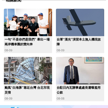
一句“不是你們是我們” 牽出一場
台軍“漢光”演習本土無人機現故
兩岸機車圈的雙向奔
障
08-09
08-09
颱風“白海豚”靠近台灣 台北市現
台駐日內瓦辦事處處長遭曝濫用
災情
公款
08-09
08-08