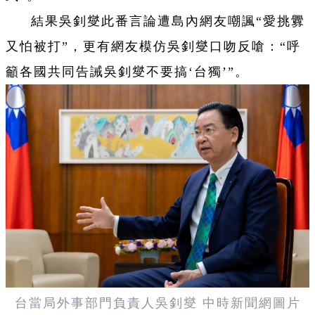
結果吳釗燮此番言論遭島內網友嘲諷“愛挑釁
又怕被打”，更有網友模仿吳釗燮口吻反嗆：“呼
籲各國共同告誡吳釗燮不要搞‘台獨’”。
台當局外事部門負責人吳釗燮 中時新聞網圖片