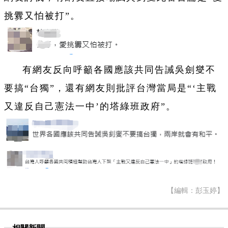
挑釁又怕被打”。
有網友反向呼籲各國應該共同告誡吳劍燮不
要搞“台獨”，還有網友則批評台灣當局是“‘主戰
又違反自己憲法一中’的塔綠班政府”。
【編輯：彭玉婷】
相關新聞