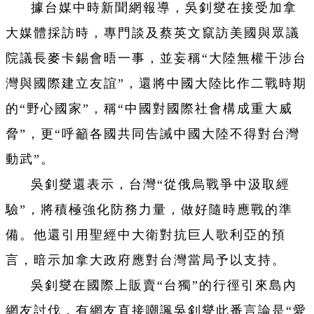
據台媒中時新聞網報導，吳釗燮在接受加拿
大媒體採訪時，專門談及蔡英文竄訪美國與眾議
院議長麥卡錫會晤一事，並妄稱“大陸無權干涉台
灣與國際建立友誼”，還將中國大陸比作二戰時期
的“野心國家”，稱“中國對國際社會構成重大威
脅”，更“呼籲各國共同告誡中國大陸不得對台灣
動武”。
吳釗燮還表示，台灣“從俄烏戰爭中汲取經
驗”，將積極強化防務力量，做好隨時應戰的準
備。他還引用聖經中大衛對抗巨人歌利亞的預
言，暗示加拿大政府應對台灣當局予以支持。
吳釗燮在國際上販賣“台獨”的行徑引來島內
網友討伐，有網友直接嘲諷吳釗燮此番言論是“愛