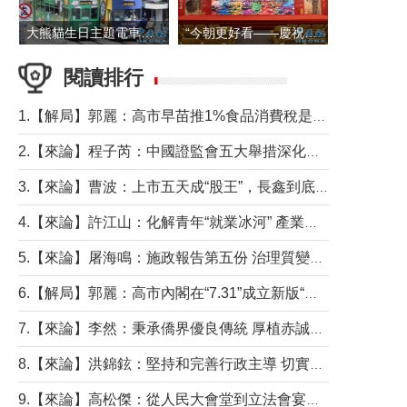
大熊貓生日主題電車在香港島行駛
“今朝更好看——慶祝中國共產黨成立105周年名家作品展”6日起舉行
閱讀排行
1.【解局】郭麗：高市早苗推1%食品消費稅是主動作為還是被迫“飲鴆止渴”
2.【來論】程子芮：中國證監會五大舉措深化內地香港資本市場合作
3.【來論】曹波：上市五天成“股王”，長鑫到底做對什麼了？
4.【來論】許江山：化解青年“就業冰河” 產業升級與過渡支援須雙軌並行
5.【來論】屠海鳴：施政報告第五份 治理質變脈絡清
6.【解局】郭麗：高市內閣在“7.31”成立新版“特高課”意欲何為？
7.【來論】李然：秉承僑界優良傳統 厚植赤誠家國情懷
8.【來論】洪錦鉉：堅持和完善行政主導 切實維護行政立法良性互動
9.【來論】高松傑：從人民大會堂到立法會宴會廳——香港管治新範式的完整拼圖