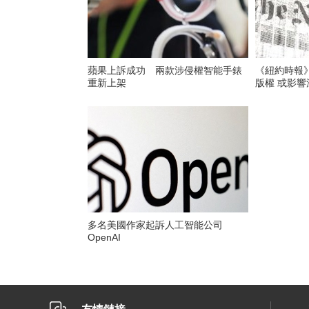
蘋果上訴成功 兩款涉侵權智能手錶
《紐約時報》
重新上架
版權 或影響
多名美國作家起訴人工智能公司
OpenAI