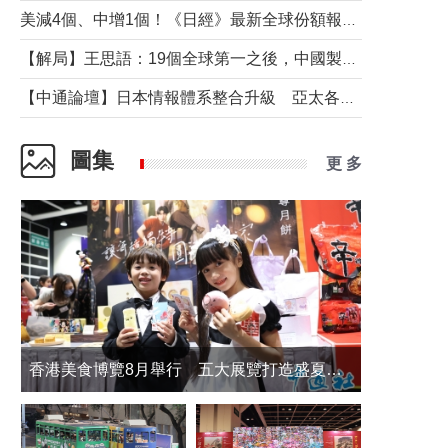
美減4個、中增1個！《日經》最新全球份額報告透露了什麼？
【解局】王思語：19個全球第一之後，中國製造還需跨過哪些關口？
【中通論壇】日本情報體系整合升級 亞太各國如何應對？
圖集
更 多
香港美食博覽8月舉行 五大展覽打造盛夏嘉年華