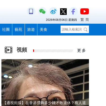
繁
简
2026年08月06日 星期四
社團
藝苑
旅遊
美食
視頻
更 多
【通視街採】在香港攢夠多少錢才敢退休？有人退