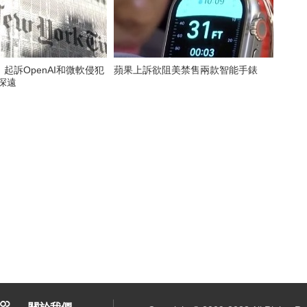
起訴OpenAI和微軟侵犯
蘋果上訴欲阻美禁售兩款智能手錶
深遠