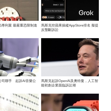
陷專利案 最嚴重恐限制進
馬斯克控蘋果操縱AppStore排名 擬提
反壟斷訴訟
公司聯手 起訴AI音樂公
馬斯克起訴OpenAI及奧特曼，人工智
能初創企業面臨訴訟潮