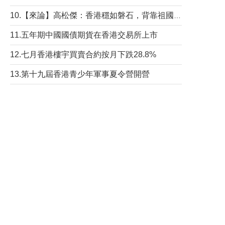
10.【來論】高松傑：香港穩如磐石，背靠祖國才是真正的“終極護城河”
11.五年期中國國債期貨在香港交易所上市
12.七月香港樓宇買賣合約按月下跌28.8%
13.第十九屆香港青少年軍事夏令營開營