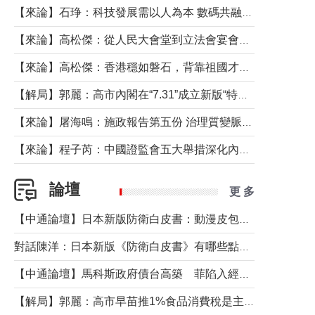
【來論】石琤：科技發展需以人為本 數碼共融不應讓長者放棄傳統生活方式
【來論】高松傑：從人民大會堂到立法會宴會廳——香港管治新範式的完整拼圖
【來論】高松傑：香港穩如磐石，背靠祖國才是真正的“終極護城河”
【解局】郭麗：高市內閣在“7.31”成立新版“特高課”意欲何為？
【來論】屠海鳴：施政報告第五份 治理質變脈絡清
【來論】程子芮：中國證監會五大舉措深化內地香港資本市場合作
論壇
更 多
【中通論壇】日本新版防衛白皮書：動漫皮包藏不住軍國野心
對話陳洋：日本新版《防衛白皮書》有哪些點值得警惕？
【中通論壇】馬科斯政府債台高築 菲陷入經濟困境與南海對抗惡循環？
【解局】郭麗：高市早苗推1%食品消費稅是主動作為還是被迫“飲鴆止渴”