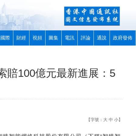
國際
財經
視頻
圖集
電訊
評論
通說
政府發佈
賠100億元最新進展：5
【字號：
大
中
小
】