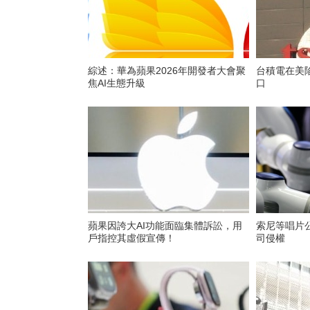
綜述：華為蘋果2026年開發者大會聚
台積電在美
焦AI生態升級
口
蘋果因誇大AI功能面臨集體訴訟，用
索尼等唱片
戶指控其虛假宣傳‌！
司侵權