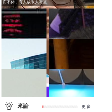
而不休，有人放眼大灣區
來論
更 多