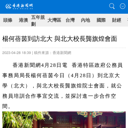
五年規
頭條
港澳
大灣區
台灣
內地
國際
財經
劃
楊何蓓茵到訪北大 與北大校長龔旗煌會面
2023-04-28 18:39 | 稿件來源：香港新聞網
香港新聞網4月28日電 香港特區政府公務員
事務局局長楊何蓓茵今日（4月28日）到北京大
學（北大），與北大校長龔旗煌院士會面，就公
務員培訓合作事宜交流，並探討進一步合作空
間。