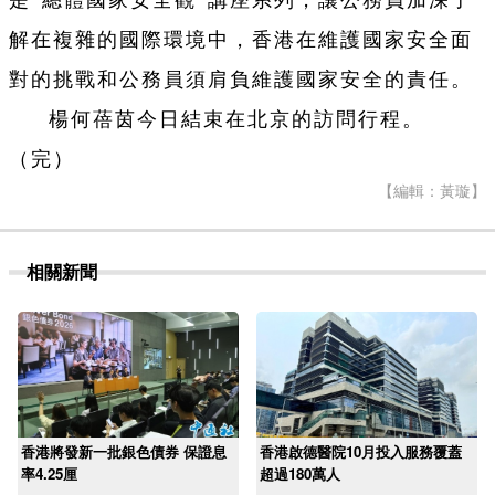
解在複雜的國際環境中，香港在維護國家安全面
對的挑戰和公務員須肩負維護國家安全的責任。
楊何蓓茵今日結束在北京的訪問行程。
（完）
【編輯：黃璇】
相關新聞
香港將發新一批銀色債券 保證息
香港啟德醫院10月投入服務覆蓋
率4.25厘
超過180萬人