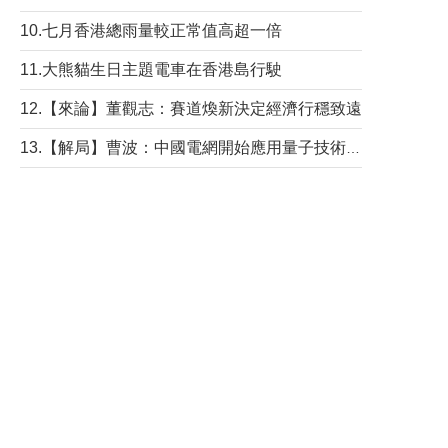
10.七月香港總雨量較正常值高超一倍
11.大熊貓生日主題電車在香港島行駛
12.【來論】董觀志：賽道煥新決定經濟行穩致遠
13.【解局】曹波：中國電網開始應用量子技術，以後會不再停電嗎？