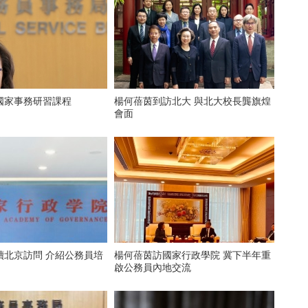
國家事務研習課程
楊何蓓茵到訪北大 與北大校長龔旗煌
會面
續北京訪問 介紹公務員培
楊何蓓茵訪國家行政學院 冀下半年重
啟公務員內地交流