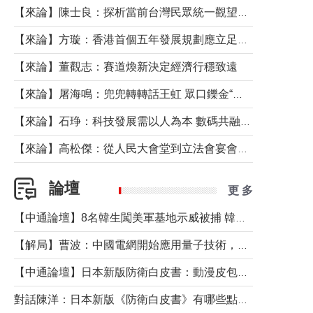
【來論】陳士良：探析當前台灣民眾統一觀望心態的深層成因
【來論】方璇：香港首個五年發展規劃應立足民生務實前行
【來論】董觀志：賽道煥新決定經濟行穩致遠
【來論】屠海鳴：兜兜轉轉話王虹 眾口鑠金“一邊倒”
【來論】石琤：科技發展需以人為本 數碼共融不應讓長者放棄傳統生活方式
【來論】高松傑：從人民大會堂到立法會宴會廳——香港管治新範式的完整拼圖
論壇
更 多
【中通論壇】8名韓生闖美軍基地示威被捕 韓國年輕人反美情緒從何而來？
【解局】曹波：中國電網開始應用量子技術，以後會不再停電嗎？
【中通論壇】日本新版防衛白皮書：動漫皮包藏不住軍國野心
對話陳洋：日本新版《防衛白皮書》有哪些點值得警惕？