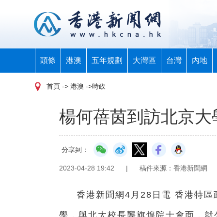
頭條
港澳
五年規劃
大灣區
台灣
內地
首頁
-> 港澳 ->時政
楊何蓓茵到訪北京大
分享到：
2023-04-28 19:42
|
稿件來源：香港新聞網
香港新聞網4月28日電 香港特
學，與北大校長龔旗煌院士會面，就