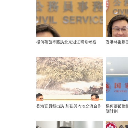
楊何蓓茵率團訪北京浙江研修考察
香港將復辦
香港官員頻出訪 加強與內地交流合作
楊何蓓茵繼
訓計劃