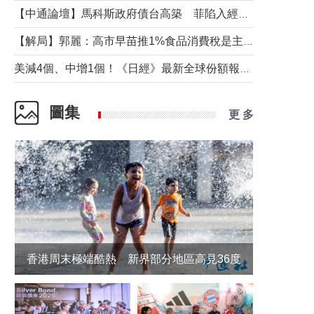
【中通論壇】馬科斯政府債台高築 菲陷入經濟困境與南海對抗惡循環？
【解局】郭麗：高市早苗推1%食品消費稅是主動作為還是被迫“飲鴆止渴”
美減4個、中增1個！《日經》最新全球份額報告透露了什麼？
圖集
更 多
香港周末極端酷熱 新界部分地區高見36度