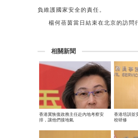
負維護國家安全的責任。
楊何蓓茵當日結束在北京的訪問
相關新聞
香港冀恢復政務主任赴內地考察安
香港培訓並
排，讓他們接地氣
校研修