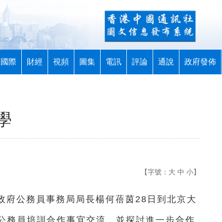
國際
財經
視頻
圖集
電訊
評論
通說
政府發佈
學
【字號：
大
中
小
】
區政府公務員事務局局長楊何蓓茵28日到北京大
公務員培訓合作事宜交流，並探討進一步合作