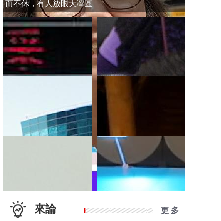
而不休，有人放眼大灣區
來論
更 多