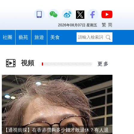
繁
简
2026年08月07日 星期五
社團
藝苑
旅遊
美食
視頻
更 多
【通視街採】在香港攢夠多少錢才敢退休？有人退