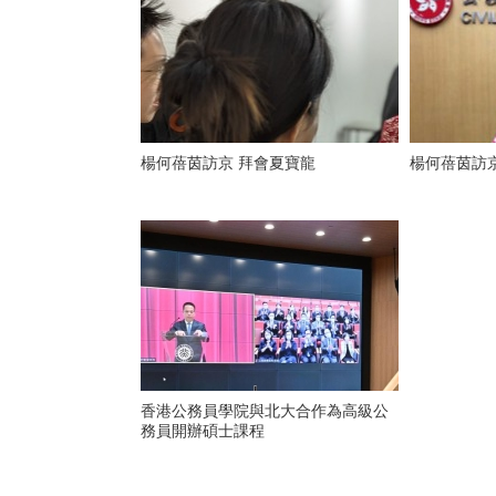
楊何蓓茵訪京 拜會夏寶龍
楊何蓓茵訪
香港公務員學院與北大合作為高級公
務員開辦碩士課程