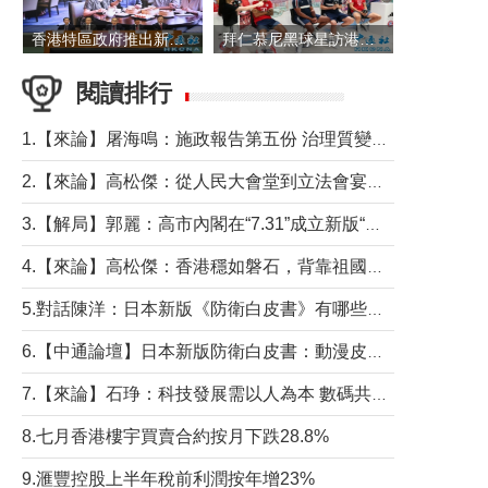
香港特區政府推出新一批銀色債券 每手1萬元保底息4.25厘
拜仁慕尼黑球星訪港 與球迷近距離互動
閱讀排行
1.【來論】屠海鳴：施政報告第五份 治理質變脈絡清
2.【來論】高松傑：從人民大會堂到立法會宴會廳——香港管治新範式的完整拼圖
3.【解局】郭麗：高市內閣在“7.31”成立新版“特高課”意欲何為？
4.【來論】高松傑：香港穩如磐石，背靠祖國才是真正的“終極護城河”
5.對話陳洋：日本新版《防衛白皮書》有哪些點值得警惕？
6.【中通論壇】日本新版防衛白皮書：動漫皮包藏不住軍國野心
7.【來論】石琤：科技發展需以人為本 數碼共融不應讓長者放棄傳統生活方式
8.七月香港樓宇買賣合約按月下跌28.8%
9.滙豐控股上半年稅前利潤按年增23%