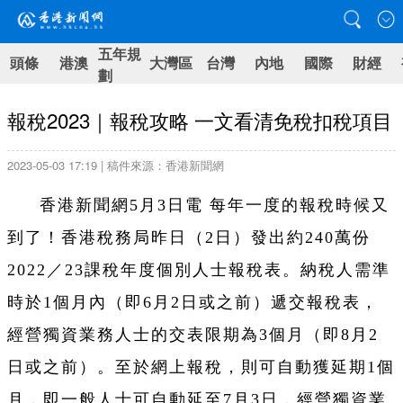
五年規
頭條
港澳
大灣區
台灣
內地
國際
財經
劃
報稅2023｜報稅攻略 一文看清免稅扣稅項目
2023-05-03 17:19 | 稿件來源：香港新聞網
香港新聞網5月3日電 每年一度的報稅時候又
到了！香港稅務局昨日（2日）發出約240萬份
2022／23課稅年度個別人士報稅表。納稅人需準
時於1個月內（即6月2日或之前）遞交報稅表，
經營獨資業務人士的交表限期為3個月（即8月2
日或之前）。至於網上報稅，則可自動獲延期1個
月，即一般人士可自動延至7月3日，經營獨資業