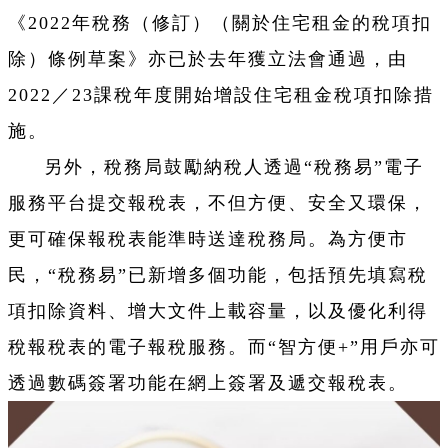
《2022年稅務（修訂）（關於住宅租金的稅項扣
除）條例草案》亦已於去年獲立法會通過，由
2022／23課稅年度開始增設住宅租金稅項扣除措
施。
另外，稅務局鼓勵納稅人透過“稅務易”電子
服務平台提交報稅表，不但方便、安全又環保，
更可確保報稅表能準時送達稅務局。為方便市
民，“稅務易”已新增多個功能，包括預先填寫稅
項扣除資料、增大文件上載容量，以及優化利得
稅報稅表的電子報稅服務。而“智方便+”用戶亦可
透過數碼簽署功能在網上簽署及遞交報稅表。