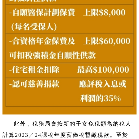
此外，稅務局會按新的子女免稅額為納稅人
計算2023／24課稅年度薪俸稅暫繳稅款。至於