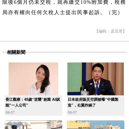
限後6個月仍未交稅，就再繳交10%附加費，稅務
局亦有權向任何欠稅人士提出民事起訴。（完）
【編輯：孟宜君】
相關新聞
香江觀察：45歲“逆襲”創業 AI賦
日本政府賑災空調被曝“中國製
能“一人公司”
造”，右翼炸鍋了
08-07
08-07