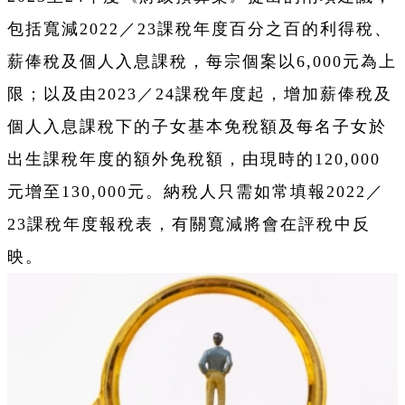
包括寬減2022／23課稅年度百分之百的利得稅、
薪俸稅及個人入息課稅，每宗個案以6,000元為上
限；以及由2023／24課稅年度起，增加薪俸稅及
個人入息課稅下的子女基本免稅額及每名子女於
出生課稅年度的額外免稅額，由現時的120,000
元增至130,000元。納稅人只需如常填報2022／
23課稅年度報稅表，有關寬減將會在評稅中反
映。