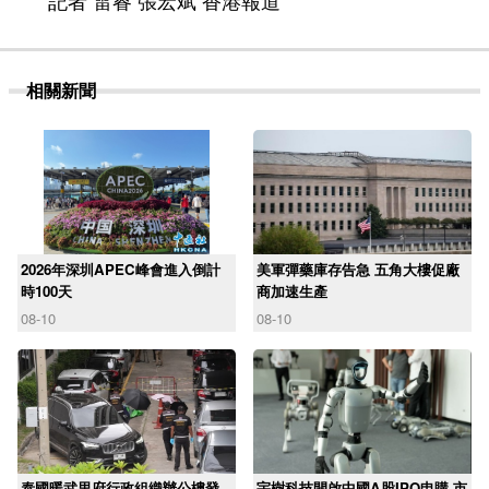
記者 雷睿 張宏斌 香港報道
相關新聞
2026年深圳APEC峰會進入倒計
美軍彈藥庫存告急 五角大樓促廠
時100天
商加速生產
08-10
08-10
泰國暖武里府行政組織辦公樓發
宇樹科技開啟中國A股IPO申購 市