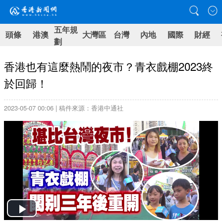
五年規
頭條
港澳
大灣區
台灣
內地
國際
財經
劃
香港也有這麼熱鬧的夜市？青衣戲棚2023終
於回歸！
2023-05-07 00:06 | 稿件來源：香港中通社
Play