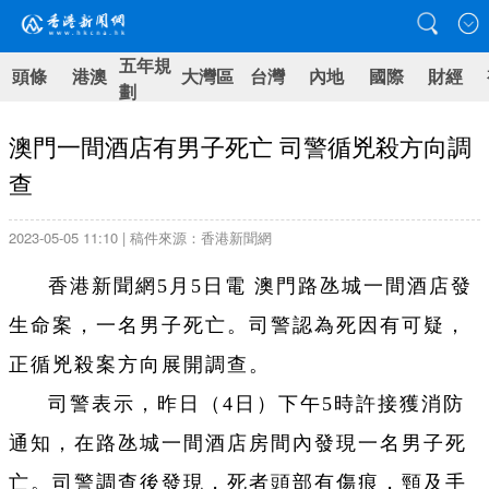
五年規
頭條
港澳
大灣區
台灣
內地
國際
財經
劃
澳門一間酒店有男子死亡 司警循兇殺方向調
查
2023-05-05 11:10 | 稿件來源：香港新聞網
香港新聞網5月5日電 澳門路氹城一間酒店發
生命案，一名男子死亡。司警認為死因有可疑，
正循兇殺案方向展開調查。
司警表示，昨日（4日）下午5時許接獲消防
通知，在路氹城一間酒店房間內發現一名男子死
亡。司警調查後發現，死者頭部有傷痕，頸及手