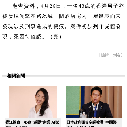
翻查資料，4月26日，一名43歲的香港男子亦
被發現倒斃在路氹城一間酒店房內，屍體表面未
發現涉及刑事造成的傷痕。案件初步列作屍體發
現，死因待確認。（完）
【編輯：刘春】
相關新聞
香江觀察：45歲“逆襲”創業 AI賦
日本政府賑災空調被曝“中國製