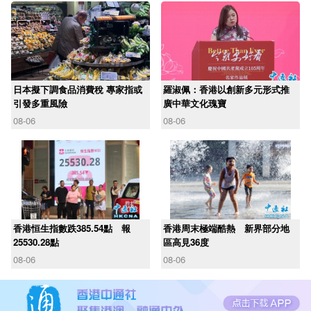
日本擬下調食品消費稅 專家指或
羅淑佩：香港以創新多元形式推
引發多重風險
廣中華文化瑰寶
08-06
08-06
香港恒生指數跌385.54點 報
香港周末極端酷熱 新界部分地
25530.28點
區高見36度
08-06
08-06