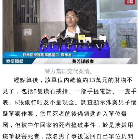
警方當日交代案情。
經點算後，該單位內總值約13萬元的財物不
見了，包括5隻鑽石戒指、一部手提電話、一隻手
表、5張銀行咭及小量現金。調查顯示涉案男子懷
疑單獨作案，盜用死者的後備鎖匙進入單位爆
竊，但被中午回家的死者撞破事件，於是涉嫌用
鐵筆殺害死者，該名男子事後返回自己單位房間