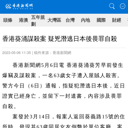
五年規
頭條
港澳
大灣區
台灣
內地
國際
財經
劃
香港葵涌謀殺案 疑兇潛逃日本後畏罪自殺
2023-05-06 11:35 | 稿件來源：香港新聞網
香港新聞網5月6日電 香港葵涌葵芳早前發生
爆竊及謀殺案，一名63歲女子遭入屋賊人殺害。
警方今日（6日）通報，指疑犯潛逃日本後，近日
證實已經身亡，並留下一封遺書，內容涉及畏罪
自殺。
案發於3月14日，報案人返回葵義路15號的住
所時，發現其63歲同居女友倒斃於單位客廳。案