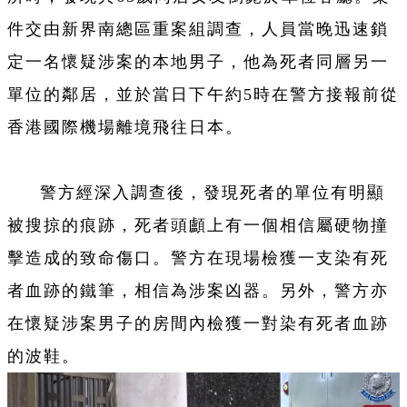
件交由新界南總區重案組調查，人員當晚迅速鎖
定一名懷疑涉案的本地男子，他為死者同層另一
單位的鄰居，並於當日下午約5時在警方接報前從
香港國際機場離境飛往日本。
警方經深入調查後，發現死者的單位有明顯
被搜掠的痕跡，死者頭顱上有一個相信屬硬物撞
擊造成的致命傷口。警方在現場檢獲一支染有死
者血跡的鐵筆，相信為涉案凶器。另外，警方亦
在懷疑涉案男子的房間內檢獲一對染有死者血跡
的波鞋。