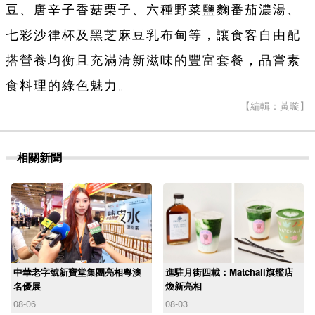
豆、唐辛子香菇栗子、六種野菜鹽麴番茄濃湯、
七彩沙律杯及黑芝麻豆乳布甸等，讓食客自由配
搭營養均衡且充滿清新滋味的豐富套餐，品嘗素
食料理的綠色魅力。
【編輯：黃璇】
相關新聞
中華老字號新寶堂集團亮相粵澳
進駐月街四載：Matchali旗艦店
名優展
煥新亮相
08-06
08-03