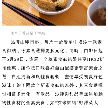
唐辛子香菇栗子御結。
品牌由即日起，每周一於餐單中增添一款素
食御結，令素食選擇更多元化；同時，由即日起
至5月29日，逢周一全線素食御結限時享HK$2折
扣優惠，讓你按口味喜好自由配搭更豐富素食之
選，自組清新和風輕食套餐，盡情享受初夏綠色
滋味！除了兩款全新素食御結以外，其素食選擇
也相當多元化，有湯品、沙律與甜品等無添加動
物性食材的全素美食，如“玄米御結”野澤菜大