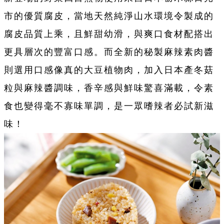
市的優質腐皮，當地天然純淨山水環境令製成的
腐皮品質上乘，且鮮甜幼滑，與爽口食材配搭出
更具層次的豐富口感。而全新的秘製麻辣素肉醬
則選用口感像真的大豆植物肉，加入日本產冬菇
粒與麻辣醬調味，香辛感與鮮味驚喜滿載，令素
食也變得毫不寡味單調，是一眾嗜辣者必試新滋
味！