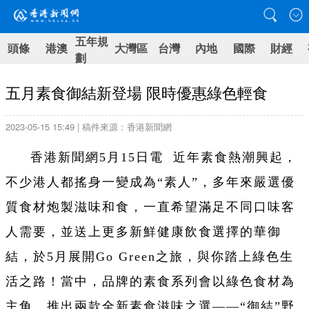
五年規
頭條
港澳
大灣區
台灣
內地
國際
財經
劃
五月素食御結新登場 限時優惠綠色輕食
2023-05-15 15:49 | 稿件來源：香港新聞網
香港新聞網5月15日電 近年素食熱潮興起，
不少港人都搖身一變成為“素人”，多年來嚴選優
質食材炮製滋味和食，一直希望滿足不同口味客
人需要，並送上更多新鮮健康飲食選擇的華御
結，於5月展開Go Green之旅，與你踏上綠色生
活之路！當中，品牌的素食系列會以綠色食材為
主角，推出兩款全新素食滋味之選——“御結”野