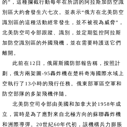
的”，這種攔截行動每年在所謂的阿拉斯加防空識
別區大約會發生六七次。並表示“俄方在北美防空
識別區的這種活動經常發生，並不被視為威脅”，
北美防空司令部跟蹤、識別，並定期監控阿拉斯
加防空識別區的外國飛機，並在需要時護送它們
離開。
此前在12日，俄羅斯國防部報告稱，按照計
劃，俄方兩架圖-95轟炸機在楚科奇海國際水域上
空執行了13小時的飛行任務。俄東部軍區空軍和
防空部隊的多架飛機伴隨。
北美防空司令部由美國和加拿大於1958年成
立，當時是為了應對來自北極方向的蘇聯轟炸機
和洲際導彈。20世紀60年代初，該機構兵力膨脹