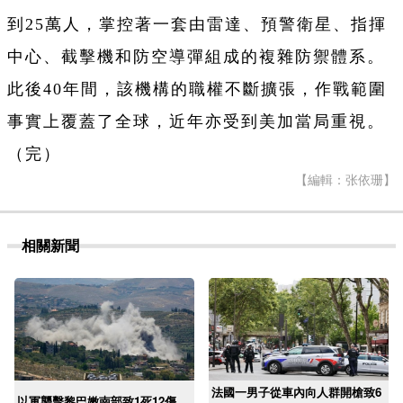
到25萬人，掌控著一套由雷達、預警衛星、指揮
中心、截擊機和防空導彈組成的複雜防禦體系。
此後40年間，該機構的職權不斷擴張，作戰範圍
事實上覆蓋了全球，近年亦受到美加當局重視。
（完）
【編輯：张依珊】
相關新聞
法國一男子從車內向人群開槍致6
以軍襲擊黎巴嫩南部致1死12傷