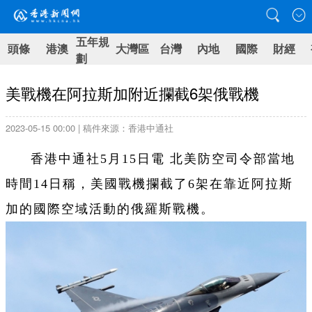
五年規
頭條
港澳
大灣區
台灣
內地
國際
財經
劃
美戰機在阿拉斯加附近攔截6架俄戰機
2023-05-15 00:00 | 稿件來源：香港中通社
香港中通社5月15日電 北美防空司令部當地
時間14日稱，美國戰機攔截了6架在靠近阿拉斯
加的國際空域活動的俄羅斯戰機。