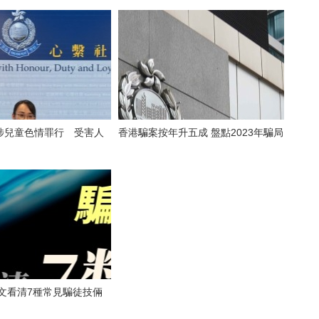
涉兒童色情罪行 受害人
香港騙案按年升五成 盤點2023年騙局
一文看清7種常見騙徒技倆