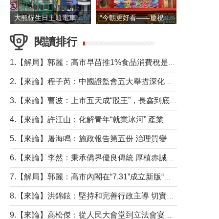
大熊貓生日主題電車在香港島行駛
“今朝更好看——慶祝中國共產黨成立105周年名家作品展”6日起舉行
閱讀排行
1.【解局】郭麗：高市早苗推1%食品消費稅是主動作為還是被迫“飲鴆止渴”
2.【來論】程子芮：中國證監會五大舉措深化內地香港資本市場合作
3.【來論】曹波：上市五天成“股王”，長鑫到底做對什麼了？
4.【來論】許江山：化解青年“就業冰河” 產業升級與過渡支援須雙軌並行
5.【來論】屠海鳴：施政報告第五份 治理質變脈絡清
6.【來論】李然：秉承僑界優良傳統 厚植赤誠家國情懷
7.【解局】郭麗：高市內閣在“7.31”成立新版“特高課”意欲何為？
8.【來論】洪錦鉉：堅持和完善行政主導 切實維護行政立法良性互動
9.【來論】高松傑：從人民大會堂到立法會宴會廳——香港管治新範式的完整拼圖