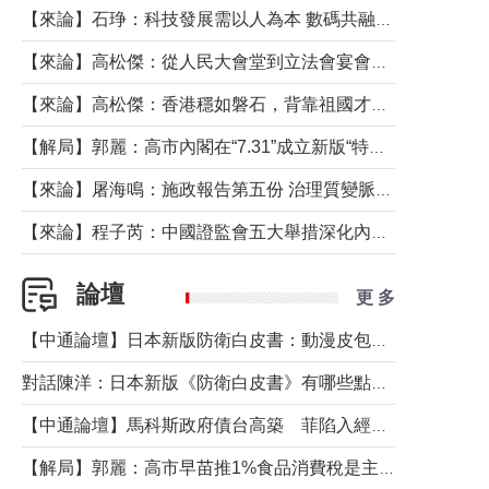
【來論】石琤：科技發展需以人為本 數碼共融不應讓長者放棄傳統生活方式
【來論】高松傑：從人民大會堂到立法會宴會廳——香港管治新範式的完整拼圖
【來論】高松傑：香港穩如磐石，背靠祖國才是真正的“終極護城河”
【解局】郭麗：高市內閣在“7.31”成立新版“特高課”意欲何為？
【來論】屠海鳴：施政報告第五份 治理質變脈絡清
【來論】程子芮：中國證監會五大舉措深化內地香港資本市場合作
論壇
更 多
【中通論壇】日本新版防衛白皮書：動漫皮包藏不住軍國野心
對話陳洋：日本新版《防衛白皮書》有哪些點值得警惕？
【中通論壇】馬科斯政府債台高築 菲陷入經濟困境與南海對抗惡循環？
【解局】郭麗：高市早苗推1%食品消費稅是主動作為還是被迫“飲鴆止渴”