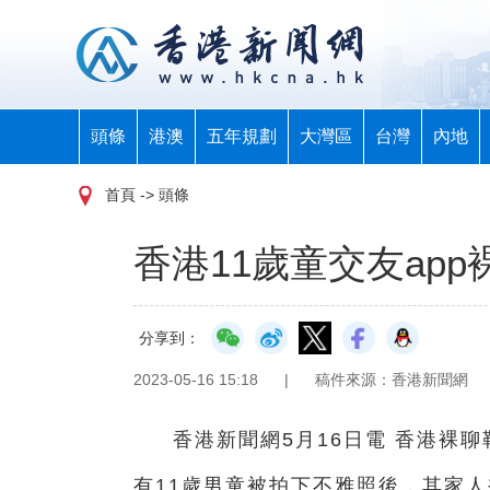
頭條
港澳
五年規劃
大灣區
台灣
內地
首頁
-> 頭條
香港11歲童交友app
分享到：
2023-05-16 15:18
|
稿件來源：香港新聞網
香港新聞網5月16日電 香港裸
有11歲男童被拍下不雅照後，其家