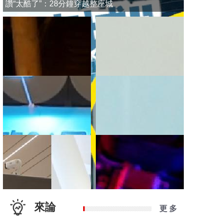
讚“太酷了”：28分鐘穿越整座城
來論
更 多