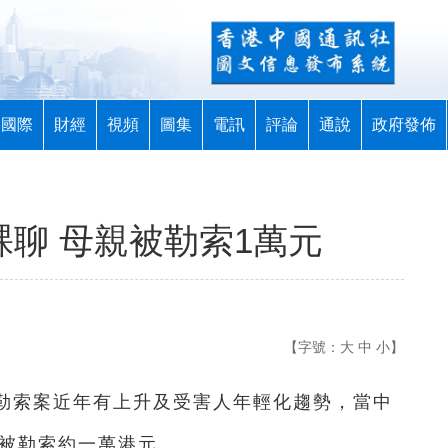
國際
財經
視頻
圖集
電訊
評論
通說
政府發佈
裸聊 母親被勒索1萬元
【字號：
大
中
小
】
聊勒索案近年有上升及受害人年輕化趨勢，當中
人被勒索約一萬港元。