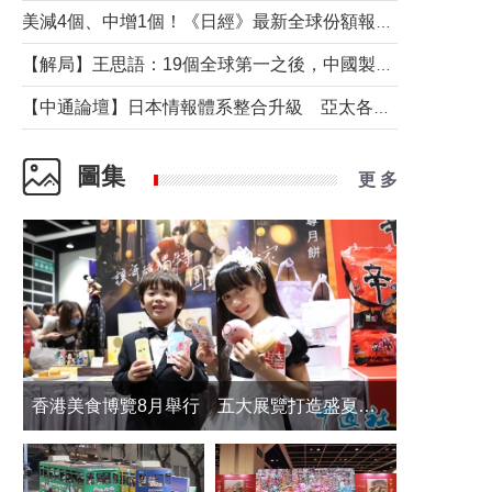
美減4個、中增1個！《日經》最新全球份額報告透露了什麼？
【解局】王思語：19個全球第一之後，中國製造還需跨過哪些關口？
【中通論壇】日本情報體系整合升級 亞太各國如何應對？
圖集
更 多
香港美食博覽8月舉行 五大展覽打造盛夏嘉年華