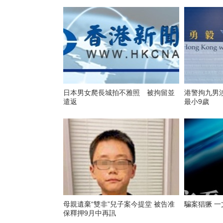
日本男女爬長城拍不雅照 被拘留並
港警拘九男
遣返
最小9歲
母親遺棄“雙非”兒子案今提堂 被告准
騙案猖獗 
保釋押9月中再訊