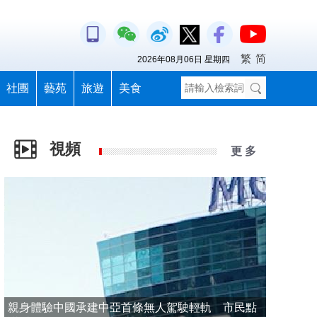
繁
简
2026年08月06日 星期四
社團
藝苑
旅遊
美食
視頻
更 多
親身體驗中國承建中亞首條無人駕駛輕軌 市民點