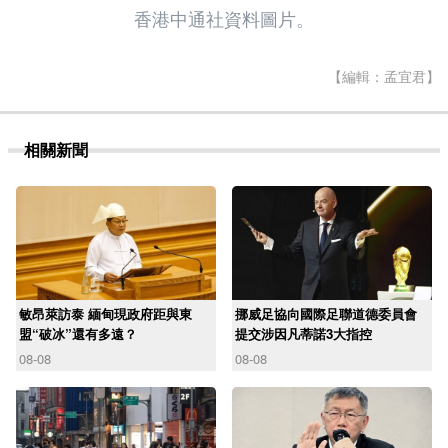
香港中通社資料圖片。
【編輯：孟宜君】
相關新聞
敏昂萊訪泰 緬甸現政府距與東
挪威足協向國際足聯道德委員會
盟“破冰”還有多遠？
提交涉因凡蒂諾3大指控
08-08
08-08