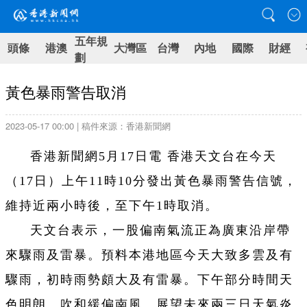
五年規
頭條
港澳
大灣區
台灣
內地
國際
財經
劃
黃色暴雨警告取消
2023-05-17 00:00 | 稿件來源：香港新聞網
香港新聞網5月17日電 香港天文台在今天
（17日）上午11時10分發出黃色暴雨警告信號，
維持近兩小時後，至下午1時取消。
天文台表示，一股偏南氣流正為廣東沿岸帶
來驟雨及雷暴。預料本港地區今天大致多雲及有
驟雨，初時雨勢頗大及有雷暴。下午部分時間天
色明朗。吹和緩偏南風。展望未來兩三日天氣炎