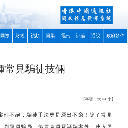
國際
財經
視頻
圖集
電訊
評論
通說
政府發佈
種常見騙徒技倆
【字號：
大
中
小
】
騙案件不絕，騙徒手法更是層出不窮！除了常見
、刷單員騙局、假冒官員電話騙案外，連入屋