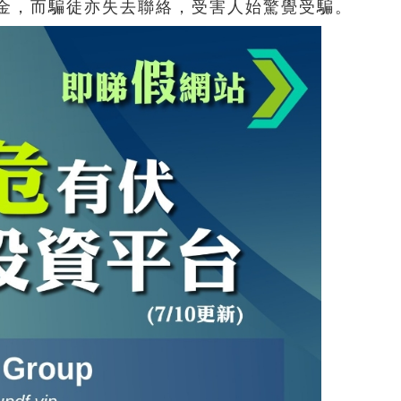
金，而騙徒亦失去聯絡，受害人始驚覺受騙。