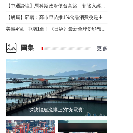
【中通論壇】馬科斯政府債台高築 菲陷入經濟困境與南海對抗惡循環？
【解局】郭麗：高市早苗推1%食品消費稅是主動作為還是被迫“飲鴆止渴”
美減4個、中增1個！《日經》最新全球份額報告透露了什麼？
圖集
更 多
探訪福建漁排上的“充電寶”