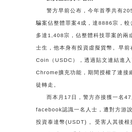
警方早前公布，今年首季共有205
騙案佔整體罪案4成，達8886宗，
多達1,408宗，佔整體科技罪案的兩
士生，他本身有投資虛擬貨幣。早前
Coin（USDC），透過貼文連結進
Chrome擴充功能，期間授權了連接
徒轉走。
而本月17日，
警方亦
接獲一名4
facebook認識一名人士，遭對方游
投資泰達幣(USDT) 。受害人其後