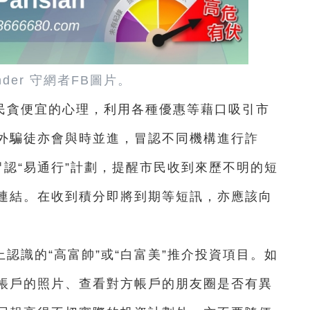
ender 守網者FB圖片。
民貪便宜的心理，利用各種優惠等藉口吸引市
外騙徒亦會與時並進，冒認不同機構進行詐
認“易通行”計劃，提醒市民收到來歷不明的短
連結。在收到積分即將到期等短訊，亦應該向
認識的“高富帥”或“白富美”推介投資項目。如
帳戶的照片、查看對方帳戶的朋友圈是否有異