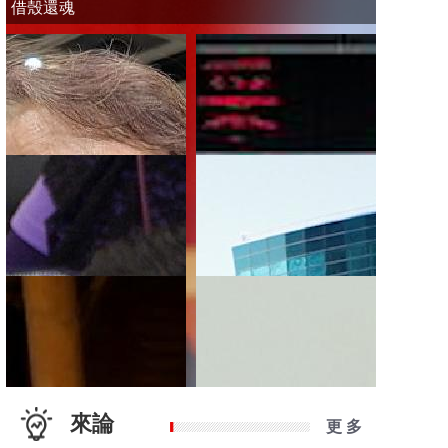
借殼還魂
來論
更 多