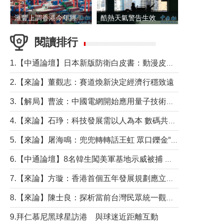
滙豐上調香港今年經濟增長預測至4.5%
酷熱天氣警告生效 本港高溫持續至下周
閱讀排行
1.【中通論壇】日本新版防衛白皮書：動漫皮包藏不住軍國野心
2.【來論】董觀志：賽道煥新決定經濟行穩致遠
3.【解局】曹波：中國電網開始應用量子技術，以後會不再停電嗎？
4.【來論】石琤：科技發展需以人為本 數碼共融不應讓長者放棄傳統生活方式
5.【來論】屠海鳴：兜兜轉轉話王虹 眾口鑠金“一邊倒”
6.【中通論壇】8名韓生闖美軍基地示威被捕 韓國年輕人反美情緒從何而來？
7.【來論】方璇：香港首個五年發展規劃應立足民生務實前行
8.【來論】陳士良：探析當前台灣民眾統一觀望心態的深層成因
9.拜仁慕尼黑球星訪港 與球迷近距離互動