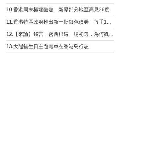
10.香港周末極端酷熱 新界部分地區高見36度
11.香港特區政府推出新一批銀色債券 每手1萬元保底息4.25厘
12.【來論】錢言：密西根這一場初選，為何戳中了兩黨最痛的神經？
13.大熊貓生日主題電車在香港島行駛