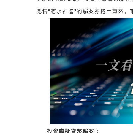
兜售“濾水神器”的騙案亦捲土重來。
投資虛擬貨幣騙案：