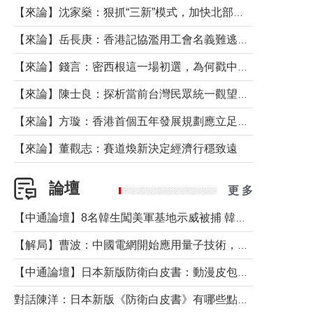
【來論】沈家燊：狠抓“三新”模式，加快北部都會區建設
【來論】岳長庚：香港記協濫用工會名義難逃法律制裁
【來論】錢言：密西根這一場初選，為何戳中了兩黨最痛的神經？
【來論】陳士良：探析當前台灣民眾統一觀望心態的深層成因
【來論】方璇：香港首個五年發展規劃應立足民生務實前行
【來論】董觀志：賽道煥新決定經濟行穩致遠
論壇
更 多
【中通論壇】8名韓生闖美軍基地示威被捕 韓國年輕人反美情緒從何而來？
【解局】曹波：中國電網開始應用量子技術，以後會不再停電嗎？
【中通論壇】日本新版防衛白皮書：動漫皮包藏不住軍國野心
對話陳洋：日本新版《防衛白皮書》有哪些點值得警惕？