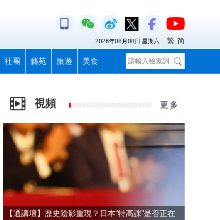
繁
简
2026年08月08日 星期六
社團
藝苑
旅遊
美食
視頻
更 多
【通講壇】歷史陰影重現？日本“特高課”是否正在