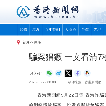
頭條
港澳
五年規劃
大灣區
台灣
內地
首頁
-> 頭條
騙案猖獗 一文看清7
分享到：
2023-05-22 00:00
|
稿件來源：香港新聞網
香港新聞網5月22日電 香港詐
的網絡情緣騙案、投資虛擬貨幣騙案