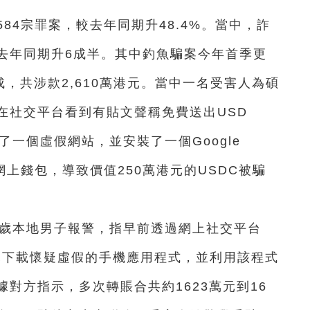
84宗罪案，較去年同期升48.4%。當中，詐
較去年同期升6成半。其中釣魚騙案今年首季更
成，共涉款2,610萬港元。當中一名
受害人為碩
在社交平台看到有貼文聲稱免費送出USD
入了一個虛假網站，並安裝了一個Google
網上錢包，導致價值250萬港元的USDC被騙
7歲本地男子報警，指早前透過網上社交平台
說
下載懷疑虛假的手機應用程式，並利用該程式
根據對方指示，多次轉賬合共約1623萬元到16