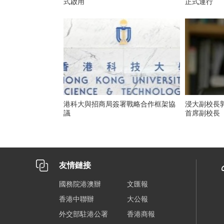
式啟用
正式運行
港科大與招商局簽署戰略合作框架協
浸大副校長
議
首席副校長
友情鏈接
國務院港澳辦
文匯報
香港中聯辦
大公報
外交部駐港公署
香港商報