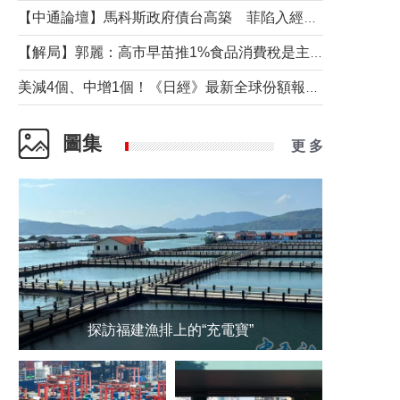
【中通論壇】馬科斯政府債台高築 菲陷入經濟困境與南海對抗惡循環？
【解局】郭麗：高市早苗推1%食品消費稅是主動作為還是被迫“飲鴆止渴”
美減4個、中增1個！《日經》最新全球份額報告透露了什麼？
圖集
更 多
探訪福建漁排上的“充電寶”