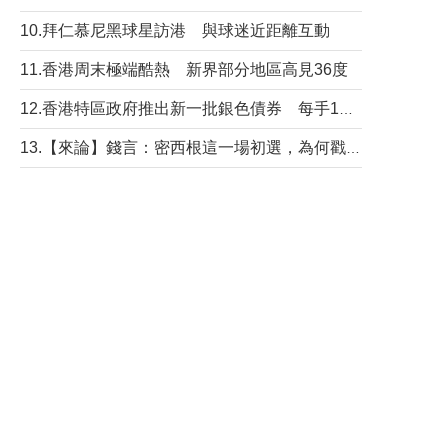
10.拜仁慕尼黑球星訪港 與球迷近距離互動
11.香港周末極端酷熱 新界部分地區高見36度
12.香港特區政府推出新一批銀色債券 每手1萬元保底息4.25厘
13.【來論】錢言：密西根這一場初選，為何戳中了兩黨最痛的神經？