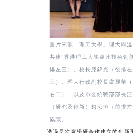
圖片來源：理工大學。理大與溫
共建“香港理工大學溫州技術創
排左三）、校長滕錦光（後排左
三）、理大行政副校長盧麗華（
右二），以及市委統戰部部長汪
（研究及創新）趙汝恒（前排左
協議。
透過是次官學研合作建立的創新