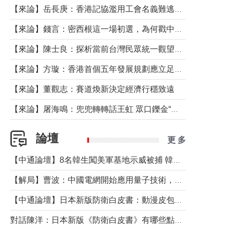
【來論】岳長庚：香港記協濫用工會名義難逃法律制裁
【來論】錢言：密西根這一場初選，為何戳中了兩黨最痛的神經？
【來論】陳士良：探析當前台灣民眾統一觀望心態的深層成因
【來論】方璇：香港首個五年發展規劃應立足民生務實前行
【來論】董觀志：賽道煥新決定經濟行穩致遠
【來論】屠海鳴：兜兜轉轉話王虹 眾口鑠金“一邊倒”
論壇
更 多
【中通論壇】8名韓生闖美軍基地示威被捕 韓國年輕人反美情緒從何而來？
【解局】曹波：中國電網開始應用量子技術，以後會不再停電嗎？
【中通論壇】日本新版防衛白皮書：動漫皮包藏不住軍國野心
對話陳洋：日本新版《防衛白皮書》有哪些點值得警惕？