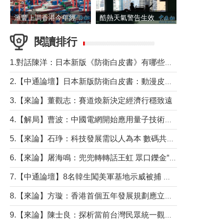
滙豐上調香港今年經濟增長預測至4.5%
酷熱天氣警告生效 本港高溫持續至下周
閱讀排行
1.對話陳洋：日本新版《防衛白皮書》有哪些點值得警惕？
2.【中通論壇】日本新版防衛白皮書：動漫皮包藏不住軍國野心
3.【來論】董觀志：賽道煥新決定經濟行穩致遠
4.【解局】曹波：中國電網開始應用量子技術，以後會不再停電嗎？
5.【來論】石琤：科技發展需以人為本 數碼共融不應讓長者放棄傳統生活方式
6.【來論】屠海鳴：兜兜轉轉話王虹 眾口鑠金“一邊倒”
7.【中通論壇】8名韓生闖美軍基地示威被捕 韓國年輕人反美情緒從何而來？
8.【來論】方璇：香港首個五年發展規劃應立足民生務實前行
9.【來論】陳士良：探析當前台灣民眾統一觀望心態的深層成因