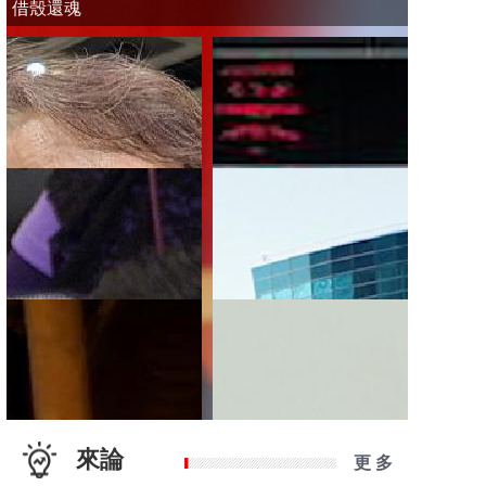
借殼還魂
來論
更 多