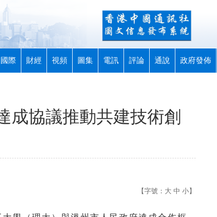
國際
財經
視頻
圖集
電訊
評論
通說
政府發佈
達成協議推動共建技術創
【字號：
大
中
小
】