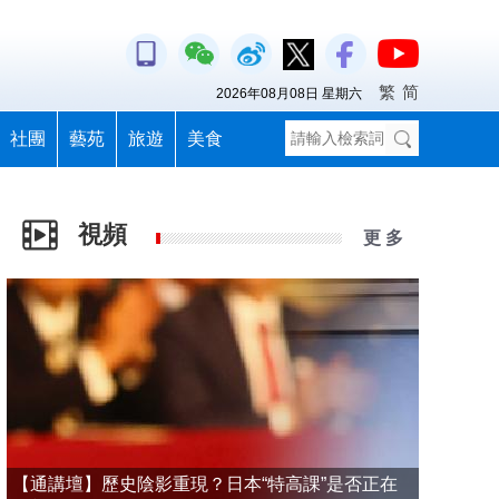
繁
简
2026年08月08日 星期六
社團
藝苑
旅遊
美食
視頻
更 多
【通講壇】歷史陰影重現？日本“特高課”是否正在