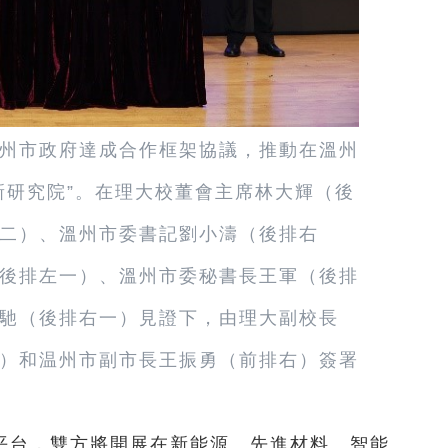
州市政府達成合作框架協議，推動在溫州
新研究院”。在理大校董會主席林大輝（後
二）、溫州市委書記劉小濤（後排右
後排左一）、溫州市委秘書長王軍（後排
馳（後排右一）見證下，由理大副校長
）和温州市副市長王振勇（前排右）簽署
平台，雙方將開展在新能源、先進材料、智能