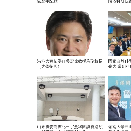
破歷年紀錄
兩地科研技
港科大宣佈委任吳宏偉教授為副校長
國家自然科
（大學拓展）
嶺大 議
山東省委副書記王宇燕率團訪香港嶺
嶺南大學與