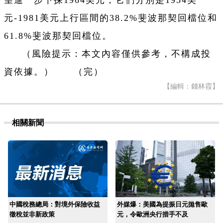
望進一步下探1964美元，它們分別是1954美
元-1981美元上行區間的38.2%斐波那契回檔位和
61.8%斐波那契回檔位。
（風險提示：本文內容僅供參考，不構成投
資依據。） （完）
【編輯：錢林霞】
相關新聞
中國稅務總局：對境外保險收益
外媒爆：美國為提振日元拋售歐
徵稅並非新政策
元，令歐洲央行措手不及