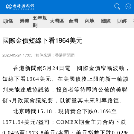
五年規
頭條
港澳
大灣區
台灣
內地
國際
財經
劃
國際金價短線下看1964美元
2023-05-24 17:05 | 稿件來源：香港新聞網
香港新聞網5月24日電 國際金價窄幅波動，
短線下看1964美元。在美國債務上限的新一輪談
判未能達成協議後，投資者等待即將公佈的美聯
儲5月政策會議紀要，以衡量其未來利率路徑。
北京時間15:18，現貨黃金下跌0.16%至
1971.94美元/盎司；COMEX期金主力合約下跌
0.04%至1973.8美元/盎司；美元指數下跌0.02%