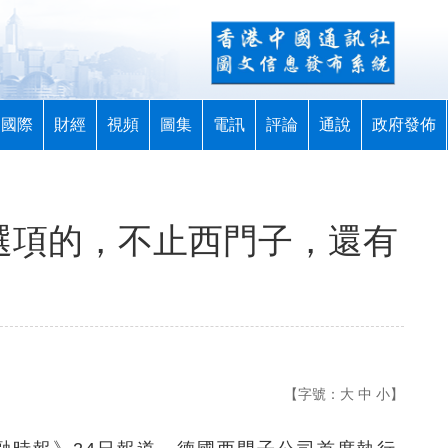
國際
財經
視頻
圖集
電訊
評論
通說
政府發佈
個選項的，不止西門子，還有
【字號：
大
中
小
】