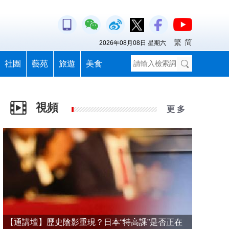
繁
简
2026年08月08日 星期六
社團
藝苑
旅遊
美食
視頻
更 多
【通講壇】歷史陰影重現？日本“特高課”是否正在