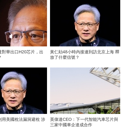
達對華出口H20芯片，出
黃仁勛48小時內接連到訪北京上海 釋
？
放了什麼信號？
利用美國稅法漏洞避稅 涉
英偉達CEO：下一代智能汽車芯片與
三家中國車企達成合作