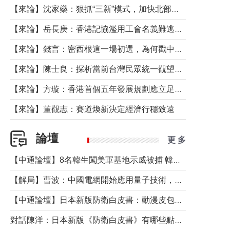
【來論】沈家燊：狠抓“三新”模式，加快北部都會區建設
【來論】岳長庚：香港記協濫用工會名義難逃法律制裁
【來論】錢言：密西根這一場初選，為何戳中了兩黨最痛的神經？
【來論】陳士良：探析當前台灣民眾統一觀望心態的深層成因
【來論】方璇：香港首個五年發展規劃應立足民生務實前行
【來論】董觀志：賽道煥新決定經濟行穩致遠
論壇
更 多
【中通論壇】8名韓生闖美軍基地示威被捕 韓國年輕人反美情緒從何而來？
【解局】曹波：中國電網開始應用量子技術，以後會不再停電嗎？
【中通論壇】日本新版防衛白皮書：動漫皮包藏不住軍國野心
對話陳洋：日本新版《防衛白皮書》有哪些點值得警惕？