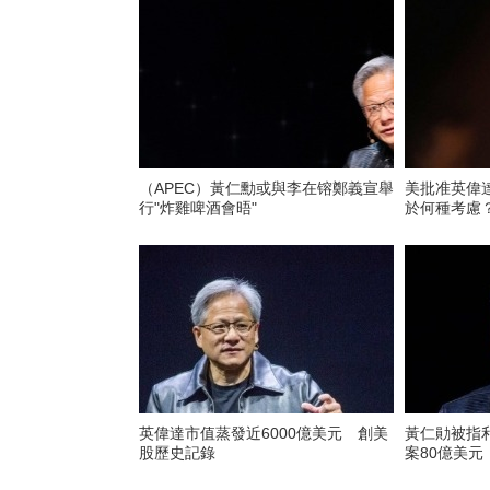
（APEC）黃仁勳或與李在镕鄭義宣舉
美批准英偉
行"炸雞啤酒會晤"
於何種考慮
英偉達市值蒸發近6000億美元 創美
黃仁勛被指
股歷史記錄
案80億美元