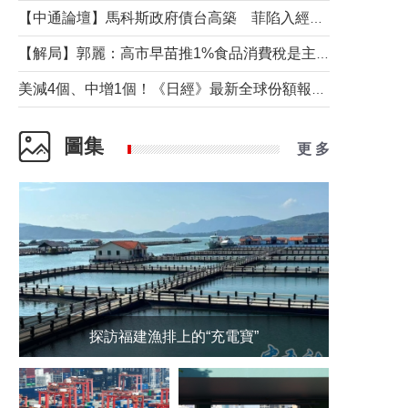
【中通論壇】馬科斯政府債台高築 菲陷入經濟困境與南海對抗惡循環？
【解局】郭麗：高市早苗推1%食品消費稅是主動作為還是被迫“飲鴆止渴”
美減4個、中增1個！《日經》最新全球份額報告透露了什麼？
圖集
更 多
探訪福建漁排上的“充電寶”