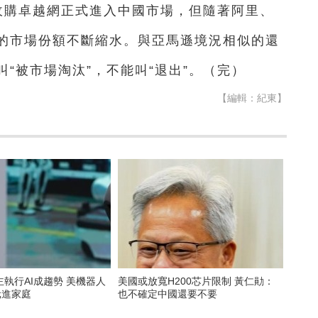
美元收購卓越網正式進入中國市場，但隨著阿里、
的市場份額不斷縮水。與亞馬遜境況相似的還
“被市場淘汰”，不能叫“退出”。（完）
【編輯：紀東】
執行AI成趨勢 美機器人
美國或放寬H200芯片限制 黃仁勛：
元進家庭
也不確定中國還要不要