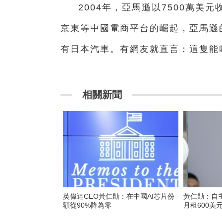
2004年，亞馬遜以7500萬
京東等中國電商平台的崛起，亞馬遜
有日本汽車。有網友就直言：這隻能叫
相關新聞
英偉達CEO黃仁勛：在中國AI芯片份
黃仁勛：自主
額從90%降為零
月租600美