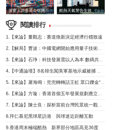
滙豐上調香港今年經濟增長預測至4.5%
酷熱天氣警告生效 本港高溫持續至下周
閱讀排行
1.【來論】董觀志：賽道煥新決定經濟行穩致遠
2.【解局】曹波：中國電網開始應用量子技術，以後會不再停電嗎？
3.【來論】石琤：科技發展需以人為本 數碼共融不應讓長者放棄傳統生活方式
4.【中通論壇】8名韓生闖美軍基地示威被捕 韓國年輕人反美情緒從何而來？
5.【來論】屠海鳴：兜兜轉轉話王虹 眾口鑠金“一邊倒”
6.【來論】方璇：香港首個五年發展規劃應立足民生務實前行
7.【來論】陳士良：探析當前台灣民眾統一觀望心態的深層成因
8.拜仁慕尼黑球星訪港 與球迷近距離互動
9.香港周末極端酷熱 新界部分地區高見36度