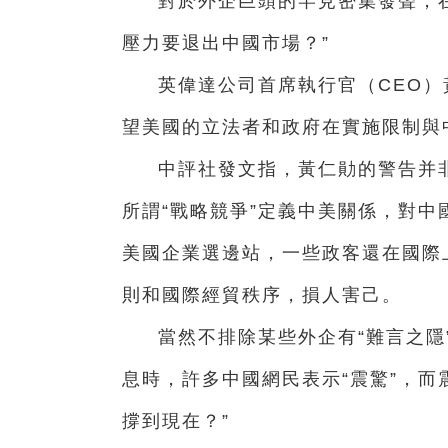
對於外企巨頭的罕見密集發聲，
壓力要退出中國市場？”
英偉達公司首席執行官（CEO
望美國的立法者和政府在實施限制與
中評社發文指，黃仁勛的警告并
所謂“戰略競爭”定義中美關係，對
美國企業選邊站，一些政客還在國際
則和國際經貿秩序，損人害己。
當然不排除某些外企有“難言之隱
息時，許多中國網民表示“震驚”，而
撐到現在？”