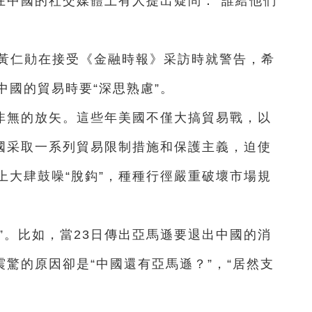
在中國的社交媒體上有人提出疑問：“誰給他們
）黃仁勛在接受《金融時報》采訪時就警告，希
中國的貿易時要“深思熟慮”。
非無的放矢。這些年美國不僅大搞貿易戰，以
中國采取一系列貿易限制措施和保護主義，迫使
上大肆鼓噪“脫鈎”，種種行徑嚴重破壞市場規
”。比如，當23日傳出亞馬遜要退出中國的消
震驚的原因卻是“中國還有亞馬遜？”，“居然支