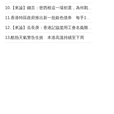
10.【來論】錢言：密西根這一場初選，為何戳中了兩黨最痛的神經？
11.香港特區政府推出新一批銀色債券 每手1萬元保底息4.25厘
12.【來論】岳長庚：香港記協濫用工會名義難逃法律制裁
13.酷熱天氣警告生效 本港高溫持續至下周