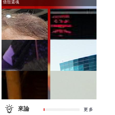
借殼還魂
來論
更 多