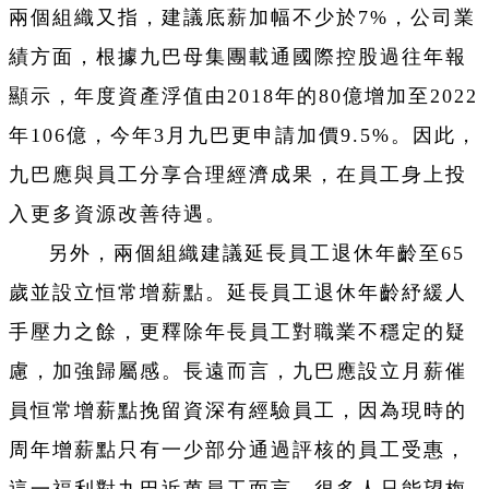
兩個組織又指，建議底薪加幅不少於7%，公司業
績方面，根據九巴母集團載通國際控股過往年報
顯示，年度資產浮值由2018年的80億增加至2022
年106億，今年3月九巴更申請加價9.5%。因此，
九巴應與員工分享合理經濟成果，在員工身上投
入更多資源改善待遇。
另外，兩個組織建議延長員工退休年齡至65
歲並設立恒常增薪點。延長員工退休年齡紓緩人
手壓力之餘，更釋除年長員工對職業不穩定的疑
慮，加強歸屬感。長遠而言，九巴應設立月薪催
員恒常增薪點挽留資深有經驗員工，因為現時的
周年增薪點只有一少部分通過評核的員工受惠，
這一福利對九巴近萬員工而言，很多人只能望梅