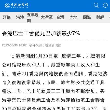
五年規
頭條
港澳
大灣區
台灣
內地
國際
財經
劃
香港巴士工會促九巴加薪最少7%
2023-05-30 18:07 | 稿件來源：香港新聞網
香港新聞網5月30日電 疫情三年，九巴有限
公司縮減班次和人手，嚴重影響員工收入和生
計。隨著2月香港與內地恢復全面通關，香港經濟
進入復甦復常階段，市民、旅客對公共交通工具
需求上升，巴士前線員工工作壓力不斷增加。香
港專營巴士僱員總工會及香港運輸物流工會聯會
30日召開記者會促請為九巴員工加薪最少7%，以