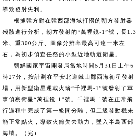
導致發射失利。
根據韓方對在韓西部海域打撈的朝方發射器
殘骸進行分析，朝方發射的“萬裡鏡-1”號，長1.3
米、重300公斤、圖像分辨率最高可達一米左
右，為初步偵查任務的小型近地軌道衛星。
朝鮮國家宇宙開發局當地時間5月31日上午6
時27分，按計劃在平安北道鐵山郡西海衛星發射
場，用新型衛星運載火箭“千裡馬-1”號發射了軍
事偵察衛星“萬裡鏡-1”號。千裡馬-1號在正常飛
行過程中完成了第一級間分離，但二級發動機未
能正常點火，導致火箭失去動力，墜入半島西部
海域。（完）