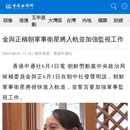
五年規
頭條
港澳
大灣區
台灣
內地
國際
財經
劃
金與正稱朝軍事衛星將入軌並加強監視工作
2023-06-01 11:12 | 稿件來源：香港中通社
香港中通社6月1日電 朝鮮勞動黨中央政治局
候補委員金與正6月1日在朝中社發聲明說，朝鮮
軍事衛星將很快進入軌道，並誓言要加強軍事監
視工作。