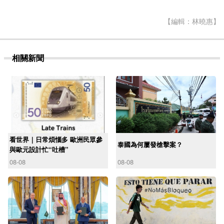
【編輯：林曉惠】
相關新聞
看世界｜日常煩惱多 歐洲民眾參
泰國為何屢發槍擊案？
與歐元設計忙“吐槽”
08-08
08-08