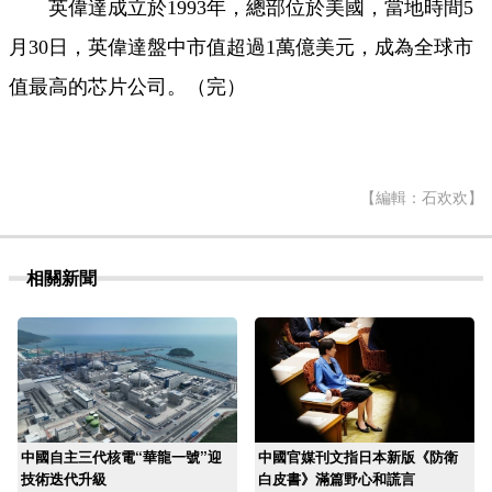
英偉達成立於1993年，總部位於美國，當地時間5
月30日，英偉達盤中市值超過1萬億美元，成為全球市
值最高的芯片公司。（完）
【編輯：石欢欢】
相關新聞
中國自主三代核電“華龍一號”迎
中國官媒刊文指日本新版《防衛
技術迭代升級
白皮書》滿篇野心和謊言