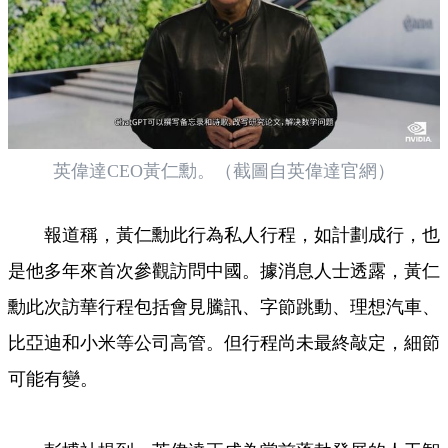
英偉達CEO黃仁勳。（截圖自英偉達官網）
報道稱，黃仁勳此行為私人行程，如計劃成行，也
是他多年來首次參觀訪問中國。據消息人士透露，黃仁
勳此次訪華行程包括會見騰訊、字節跳動、理想汽車、
比亞迪和小米等公司高管。但行程尚未最終敲定，細節
可能有變。