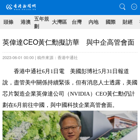
五年規
頭條
港澳
大灣區
台灣
內地
國際
財經
劃
英偉達CEO黃仁勳擬訪華 與中企高管會面
2023-06-01 00:00 | 稿件來源：香港中通社
香港中通社6月1日電 美國彭博社5月31日報道
說，盡管美中關係持續緊張，但有消息人士透露，美國
芯片製造企業英偉達公司（NVIDIA）CEO黃仁勳仍計
劃在6月前往中國，與中國科技企業高管會面。