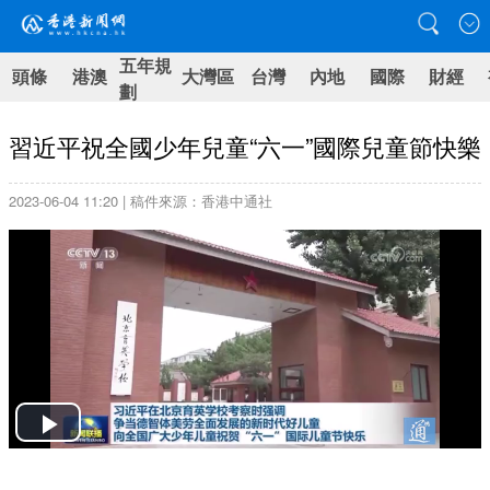
五年規
頭條
港澳
大灣區
台灣
內地
國際
財經
劃
習近平祝全國少年兒童“六一”國際兒童節快樂
2023-06-04 11:20 | 稿件來源：香港中通社
Play
Video