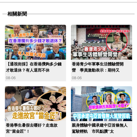
相關新聞
【通視街採】在香港攢夠多少錢
香港青少年軍事生活體驗營開
才敢退休？有人退而不休
營 學員激動表示：期待又
08-06
08-06
香港學生暑假去哪好？走進故
親身體驗中國承建中亞首條無人
宮“當金匠”！
駕駛輕軌 市民點讚“太