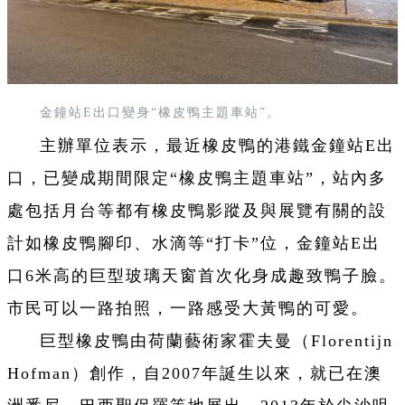
金鐘站E出口變身“橡皮鴨主題車站”。
主辦單位表示，最近橡皮鴨的港鐵金鐘站E出
口，已變成期間限定“橡皮鴨主題車站”，站內多
處包括月台等都有橡皮鴨影蹤及與展覽有關的設
計如橡皮鴨腳印、水滴等“打卡”位，金鐘站E出
口6米高的巨型玻璃天窗首次化身成趣致鴨子臉。
市民可以一路拍照，一路感受大黃鴨的可愛。
巨型橡皮鴨由荷蘭藝術家霍夫曼（Florentijn
Hofman）創作，自2007年誕生以來，就已在澳