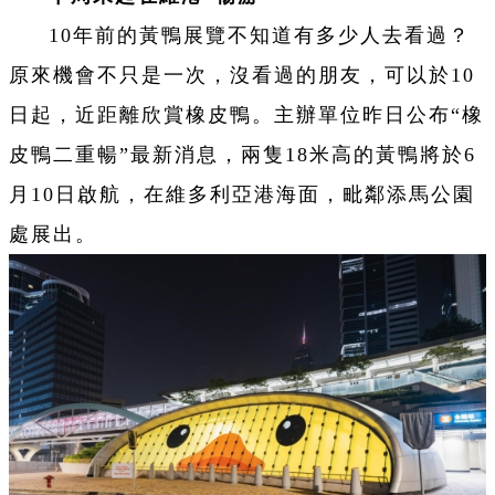
10年前的黃鴨展覽不知道有多少人去看過？
原來機會不只是一次，沒看過的朋友，可以於10
日起，近距離欣賞橡皮鴨。主辦單位昨日公布“橡
皮鴨二重暢”最新消息，兩隻18米高的黃鴨將於6
月10日啟航，在維多利亞港海面，毗鄰添馬公園
處展出。