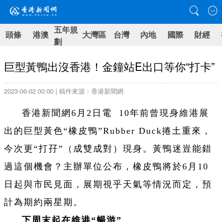
五年規
頭條
港澳
大灣區
台灣
內地
國際
財經
劃
巨型黃鴨出沒香港！金鐘站E出口等你“打卡”
2023-06-02 00:00 | 稿件來源：香港新聞網
香港新聞網6月2日電 10年前曾現身維港展
出的巨型黃色“橡皮鴨”Rubber Duck捲土重來，
今次更“打孖”（成雙成對）現身。黃鴨迷豈能錯
過這個機會？主辦單位公布，橡皮鴨將於6月10
日起與市民見面，展期視乎天氣等情況而定，預
計為期約兩星期。
下周末起在維港“暢游”