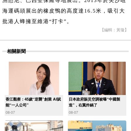
洲悉尼、巴西聖保羅等地展出。2013年於尖沙咀
海運碼頭展出的橡皮鴨的高度達16.5米，吸引大
批港人蜂擁至維港“打卡”。
【編輯：黃璇】
相關新聞
香江觀察：45歲“逆襲”創業 AI賦
日本政府賑災空調被曝“中國製
能“一人公司”
造”，右翼炸鍋了
08-07
08-07