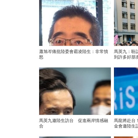
蕭旭岑痛批陸委會霸凌陸生：非常憤
馬英九：盼
怒
到許多好朋
馬英九邀陸生訪台 促進兩岸情感融
馬龍將赴台
合
金會邀陸生