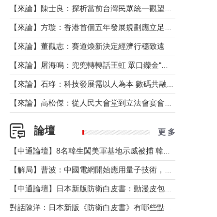
【來論】陳士良：探析當前台灣民眾統一觀望心態的深層成因
【來論】方璇：香港首個五年發展規劃應立足民生務實前行
【來論】董觀志：賽道煥新決定經濟行穩致遠
【來論】屠海鳴：兜兜轉轉話王虹 眾口鑠金“一邊倒”
【來論】石琤：科技發展需以人為本 數碼共融不應讓長者放棄傳統生活方式
【來論】高松傑：從人民大會堂到立法會宴會廳——香港管治新範式的完整拼圖
論壇
更 多
【中通論壇】8名韓生闖美軍基地示威被捕 韓國年輕人反美情緒從何而來？
【解局】曹波：中國電網開始應用量子技術，以後會不再停電嗎？
【中通論壇】日本新版防衛白皮書：動漫皮包藏不住軍國野心
對話陳洋：日本新版《防衛白皮書》有哪些點值得警惕？