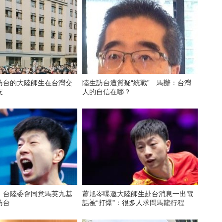
訪台的大陸師生在台灣交
陸生訪台遭質疑“統戰” 馬辦：台灣
友
人的自信在哪？
！台陸委會同意馬英九基
蕭旭岑曝邀大陸師生赴台消息一出電
訪台
話被“打爆”：很多人求問馬龍行程