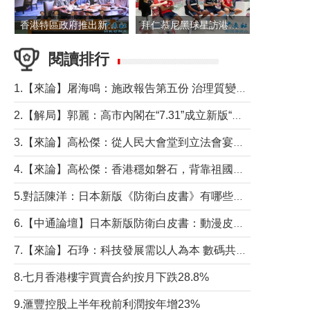
香港特區政府推出新一批銀色債券 每手1萬元保底息4.25厘
拜仁慕尼黑球星訪港 與球迷近距離互動
閱讀排行
1.【來論】屠海鳴：施政報告第五份 治理質變脈絡清
2.【解局】郭麗：高市內閣在“7.31”成立新版“特高課”意欲何為？
3.【來論】高松傑：從人民大會堂到立法會宴會廳——香港管治新範式的完整拼圖
4.【來論】高松傑：香港穩如磐石，背靠祖國才是真正的“終極護城河”
5.對話陳洋：日本新版《防衛白皮書》有哪些點值得警惕？
6.【中通論壇】日本新版防衛白皮書：動漫皮包藏不住軍國野心
7.【來論】石琤：科技發展需以人為本 數碼共融不應讓長者放棄傳統生活方式
8.七月香港樓宇買賣合約按月下跌28.8%
9.滙豐控股上半年稅前利潤按年增23%