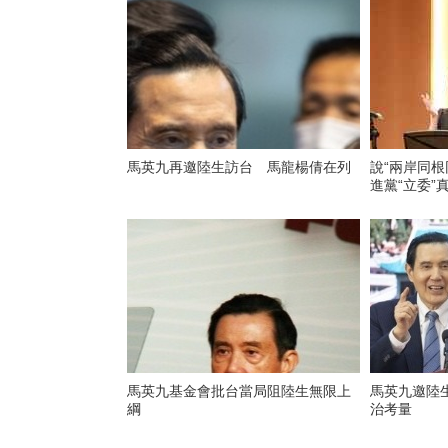
馬英九再邀陸生訪台 馬龍楊倩在列
說“兩岸同根
進黨“立委”
馬英九基金會批台當局阻陸生無限上
馬英九邀陸生
綱
治考量