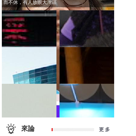
而不休，有人放眼大灣區
來論
更 多