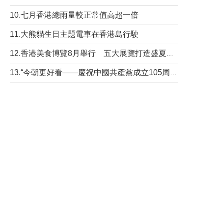
10.七月香港總雨量較正常值高超一倍
11.大熊貓生日主題電車在香港島行駛
12.香港美食博覽8月舉行 五大展覽打造盛夏嘉年華
13.“今朝更好看——慶祝中國共產黨成立105周年名家作品展”6日起舉行