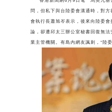
香港新聞網6月9日電 馬英九基
問，但私下與台陸委會溝通時，對方
會執行長蕭旭岑表示，後來向陸委會
論，卻遭邱太三辦公室秘書回復無法
業主管機關。有島內網友諷刺，“陸委