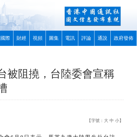
國際
財經
視頻
圖集
電訊
評論
通說
政府發佈
台被阻撓，台陸委會宣稱
槽
【字號：
大
中
小
】