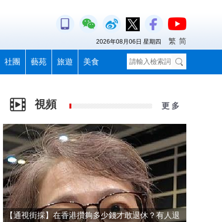
繁
简
2026年08月06日 星期四
社團
藝苑
旅遊
美食
視頻
更 多
【通視街採】在香港攢夠多少錢才敢退休？有人退