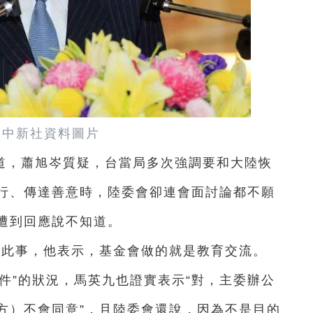
 中新社資料圖片
道
，蕭旭岑質疑，台當局多次強調要和大陸恢
行、傳達善意時，陸委會卻連會面討論都不願
遭到回應說不知道。
到此事，他表示，基金會做的就是教育交流。
件”的狀況，馬英九也證實表示“對，主委辦公
方）不會同意”，且陸委會還說，因為不是目的