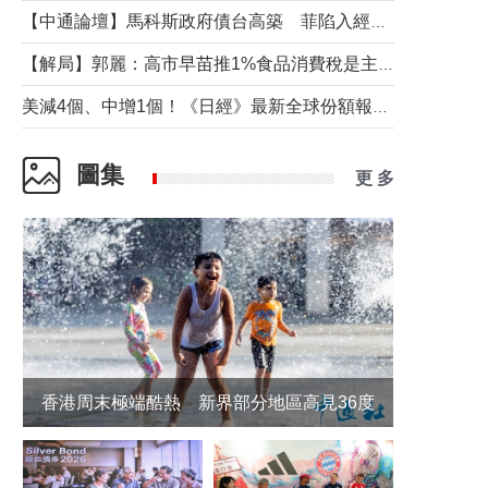
【中通論壇】馬科斯政府債台高築 菲陷入經濟困境與南海對抗惡循環？
【解局】郭麗：高市早苗推1%食品消費稅是主動作為還是被迫“飲鴆止渴”
美減4個、中增1個！《日經》最新全球份額報告透露了什麼？
圖集
更 多
香港周末極端酷熱 新界部分地區高見36度