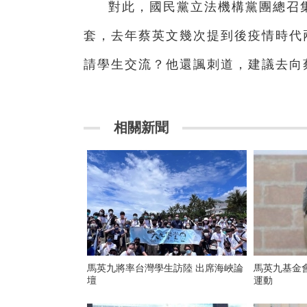
對此，國民黨立法機構黨團總召
套，去年蔡英文幾次提到後疫情時代
請學生交流？他還諷刺道，建議去向
相關新聞
馬英九將率台灣學生訪陸 出席海峽論
馬英九基金
壇
運動