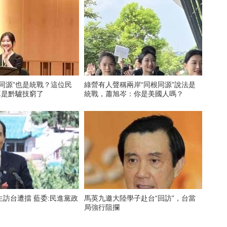
同源”也是統戰？這位民
綠營有人聲稱兩岸“同根同源”說法是
真是黔驢技窮了
統戰，蕭旭岑：你是美國人嗎？
訪台遭擋 藍委:民進黨政
馬英九邀大陸學子赴台“回訪”，台當
局強行阻攔