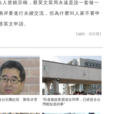
集人曾銘宗稱，蔡英文當局永遠是說一套做一
兩岸要進行永續交流，但為什麼叫人家不要申
蔡英文申請。
【編輯：張依珊】
會台生團赴陸 聚焦冰雪
“民進黨政客霸凌女同學，已經是全台
灣都知道的事”