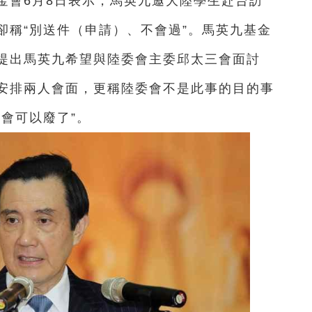
金會6月8日表示，馬英九邀大陸學生赴台訪
卻稱“別送件（申請）、不會過”。馬英九基金
提出馬英九希望與陸委會主委邱太三會面討
安排兩人會面，更稱陸委會不是此事的目的事
會可以廢了”。