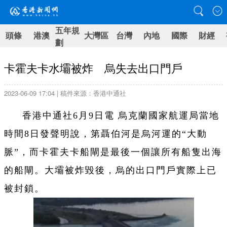
五年規
頭條
港澳
大灣區
台灣
內地
國際
財經
劃
卡霍夫卡水壩被炸 烏失去出口門戶
2023-06-09 17:04 | 稿件來源：香港中通社
香港中通社6月9日電 烏克蘭國家航運局當地
時間8日發聲明說，第聶伯河是烏河運的“大動
脈”，而卡霍夫卡船閘是最後一個讓所有船隻出海
的船閘。大壩被炸毀後，烏的出口門戶實際上已
被封鎖。