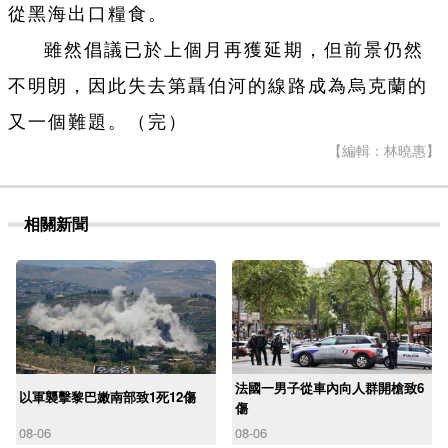
從黑海出口糧食。
雖然倡議已於上個月再獲延期，但前景仍然
不明朗，因此失去第聶伯河的線路成為烏克蘭的
又一個難題。（完）
【編輯：林曉惠】
相關新聞
法國一男子從車內向人群開槍致6
以軍襲擊黎巴嫩南部致1死12傷
傷
08-06
08-06