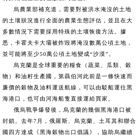
烏農業部補充道，需要對被洪水淹沒的土地
的土壤狀況進行全面的農業生態評估，並且在大
多數情況下需要採用特殊的土壤恢復方法。據
悉，卡霍夫卡大壩被炸毀將淹沒數萬公頃土地，
並可能將至少50萬公頃土地變成“沙漠”。
烏克蘭是全球重要的糧食（蔬菜、瓜類、穀
物）和油籽生產國，第聶伯河此前是一條快速而
廉價的穀物及油料運送航線，可以由駁船運往黑
海港口，也可由河海船隻直接運給買家。
俄烏戰爭爆發後，烏克蘭的幾個黑海港口被
封鎖。去年7月，俄羅斯、烏克蘭、土耳其和聯合
國四方達成《黑海穀物出口倡議》，協助烏繼續