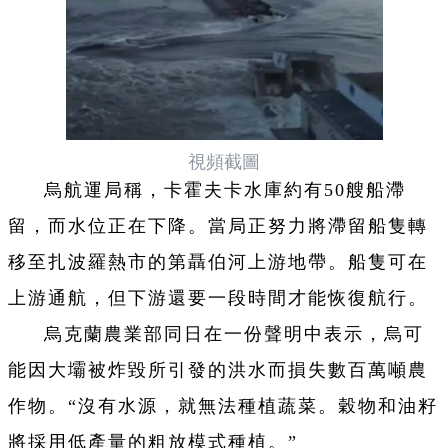
視頻截圖
烏航運局稱，卡霍夫卡水庫約有50艘船滯
留，而水位正在下降。當局正努力將滯留船隻轉
移至扎波羅熱市的第聶伯河上游地帶。船隻可在
上游通航，但下游還要一段時間才能恢復航行。
烏克蘭農業部同日在一份聲明中表示，烏可
能因大壩被炸毀所引發的洪水而損失數百萬噸農
作物。“沒有水源，就無法種植蔬菜。穀物和油籽
將採用低產量的粗放模式種植。”