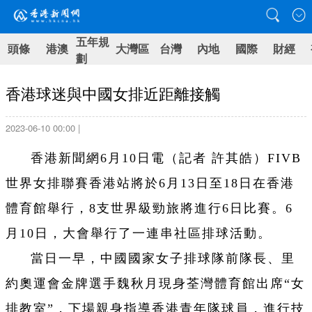
五年規
頭條
港澳
大灣區
台灣
內地
國際
財經
劃
香港球迷與中國女排近距離接觸
2023-06-10 00:00 |
香港新聞網6月10日電（記者 許其皓）FIVB
世界女排聯賽香港站將於6月13日至18日在香港
體育館舉行，8支世界級勁旅將進行6日比賽。6
月10日，大會舉行了一連串社區排球活動。
當日一早，中國國家女子排球隊前隊長、里
約奧運會金牌選手魏秋月現身荃灣體育館出席“女
排教室”，下場親身指導香港青年隊球員，進行技