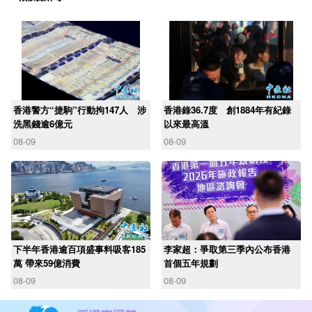
香港警方“捷駒”行動拘147人 涉
香港錄36.7度 創1884年有紀錄
洗黑錢逾6億元
以來最高溫
08-09
08-09
下半年香港逾百項盛事料吸客185
李家超：爭取第三季內公布香港
萬 帶來59億消費
首個五年規劃
08-09
08-09