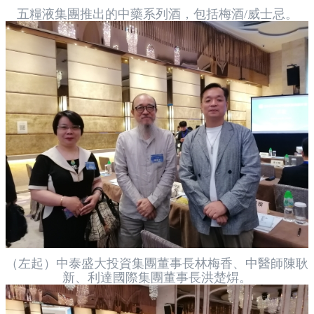
五糧液集團推出的中藥系列酒，包括梅酒/威士忌。
（左起）中泰盛大投資集團董事長林梅香、中醫師陳耿
新、利達國際集團董事長洪楚焺。