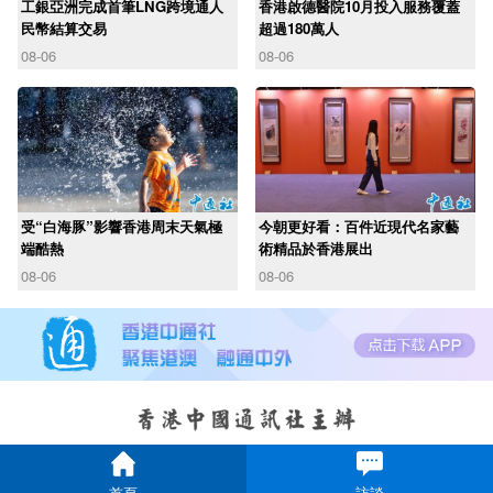
工銀亞洲完成首筆LNG跨境通人
香港啟德醫院10月投入服務覆蓋
民幣結算交易
超過180萬人
08-06
08-06
受“白海豚”影響香港周末天氣極
今朝更好看：百件近現代名家藝
端酷熱
術精品於香港展出
08-06
08-06
首頁
訪談