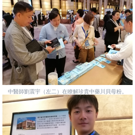
中醫師劉震宇（左二）在瞭解珍貴中藥川貝母粉。