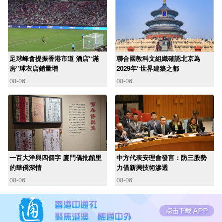
足球峰會提振香港市道 酒店“滿
聯合國教科文組織確認北京為
房”球衣店銷量增
2029年“世界建築之都
08-06
08-06
一百大洋與四個字 廈門僑批館里
中方代表安理會發言：防三股勢
的華僑深情
力借新興技術滲透
08-06
08-06