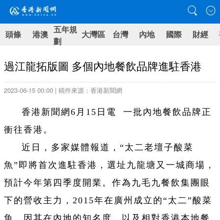
五年規
頭條
港澳
大灣區
台灣
內地
國際
財經
劃
過江龍拓版圖 多個內地餐飲品牌進駐香港
2023-06-15 00:00 | 稿件來源：香港新聞網
香港新聞網6月15日電 一批內地餐飲品牌正
衝往香港。
近日，多家媒體報道，“太二老壇子酸菜
魚”即將首次進駐香港，選址九龍塘又一城商場，
預計今年第四季度開業。作為九毛九餐飲集團眼
下的營收主力，2015年在廣州成立的“太二”酸菜
魚，因其在內地的知名度，以及相對香港本地餐