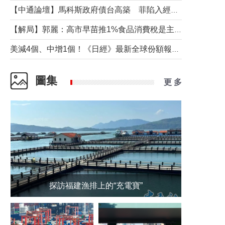
【中通論壇】馬科斯政府債台高築 菲陷入經濟困境與南海對抗惡循環？
【解局】郭麗：高市早苗推1%食品消費稅是主動作為還是被迫“飲鴆止渴”
美減4個、中增1個！《日經》最新全球份額報告透露了什麼？
圖集
更 多
探訪福建漁排上的“充電寶”