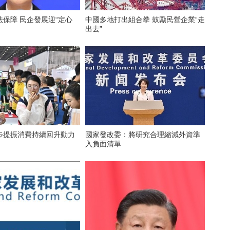
保障 民企發展迎“定心
中國多地打出組合拳 鼓勵民營企業“走
出去”
步提振消費持續回升動力
國家發改委：將研究合理縮減外資準
入負面清單