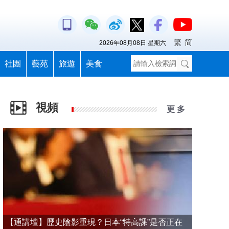
繁
简
2026年08月08日 星期六
社團
藝苑
旅遊
美食
視頻
更 多
【通講壇】歷史陰影重現？日本“特高課”是否正在