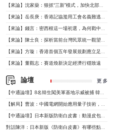
【來論】沈家燊：狠抓“三新”模式，加快北部都會區建設
【來論】岳長庚：香港記協濫用工會名義難逃法律制裁
【來論】錢言：密西根這一場初選，為何戳中了兩黨最痛的神經？
【來論】陳士良：探析當前台灣民眾統一觀望心態的深層成因
【來論】方璇：香港首個五年發展規劃應立足民生務實前行
【來論】董觀志：賽道煥新決定經濟行穩致遠
論壇
更 多
【中通論壇】8名韓生闖美軍基地示威被捕 韓國年輕人反美情緒從何而來？
【解局】曹波：中國電網開始應用量子技術，以後會不再停電嗎？
【中通論壇】日本新版防衛白皮書：動漫皮包藏不住軍國野心
對話陳洋：日本新版《防衛白皮書》有哪些點值得警惕？