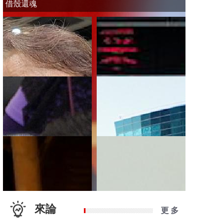
借殼還魂
來論
更 多