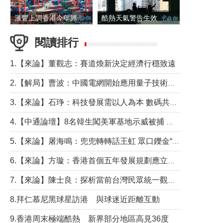
滙豐上調香港今年經濟增長預測至4.5%
酷熱天氣警告生效 本港高溫持續至下周
閱讀排行
1.【來論】董觀志：賽道煥新決定經濟行穩致遠
2.【解局】曹波：中國電網開始應用量子技術，以後會不再停電嗎？
3.【來論】石琤：科技發展需以人為本 數碼共融不應讓長者放棄傳統生活方式
4.【中通論壇】8名韓生闖美軍基地示威被捕 韓國年輕人反美情緒從何而來？
5.【來論】屠海鳴：兜兜轉轉話王虹 眾口鑠金“一邊倒”
6.【來論】方璇：香港首個五年發展規劃應立足民生務實前行
7.【來論】陳士良：探析當前台灣民眾統一觀望心態的深層成因
8.拜仁慕尼黑球星訪港 與球迷近距離互動
9.香港周末極端酷熱 新界部分地區高見36度