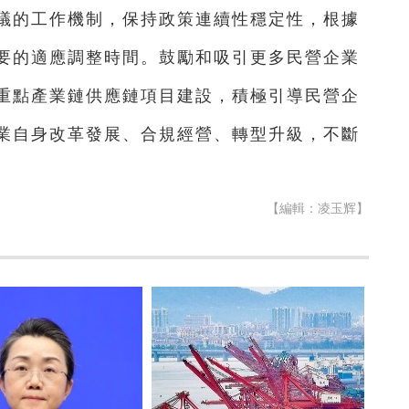
議的工作機制，保持政策連續性穩定性，根據
要的適應調整時間。鼓勵和吸引更多民營企業
重點產業鏈供應鏈項目建設，積極引導民營企
業自身改革發展、合規經營、轉型升級，不斷
【編輯：凌玉辉】