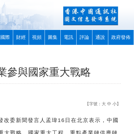
國際
財經
視頻
圖集
電訊
評論
通說
政府發佈
業參與國家重大戰略
【字號：
大
中
小
】
家發改委新聞發言人孟瑋16日在北京表示，中國
重大戰略、國家重大工程、重點產業鏈供應鏈