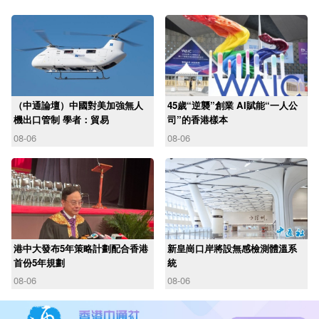
（中通論壇）中國對美加強無人
45歲“逆襲”創業 AI賦能“一人公
機出口管制 學者：貿易
司”的香港樣本
08-06
08-06
港中大發布5年策略計劃配合香港
新皇崗口岸將設無感檢測體溫系
首份5年規劃
統
08-06
08-06