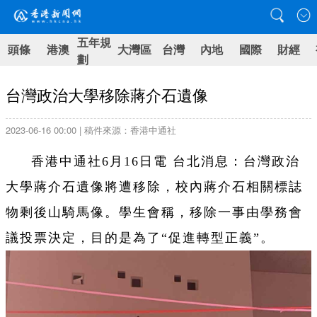
五年規
頭條
港澳
大灣區
台灣
內地
國際
財經
劃
台灣政治大學移除蔣介石遺像
2023-06-16 00:00 | 稿件來源：香港中通社
香港中通社6月16日電 台北消息：台灣政治
大學蔣介石遺像將遭移除，校內蔣介石相關標誌
物剩後山騎馬像。學生會稱，移除一事由學務會
議投票決定，目的是為了“促進轉型正義”。