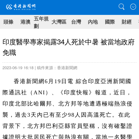
五年規
頭條
港澳
大灣區
台灣
內地
國際
財經
劃
印度醫學專家揭露34人死於中暑 被當地政府
免職
2023-06-19 16:18 | 稿件來源：香港新聞網
香港新聞網6月19日電 綜合印度亞洲新聞國
際通訊社（ANI）、《印度快報》報道，近日，
印度北部比哈爾邦、北方邦等地遭遇極端熱浪侵
襲，過去3天內已有至少98人因高溫死亡。在此
背景下，北方邦巴利亞縣官員堅稱，沒有確鑿證
據證明大批居民死亡與熱浪有關，當地一名醫學