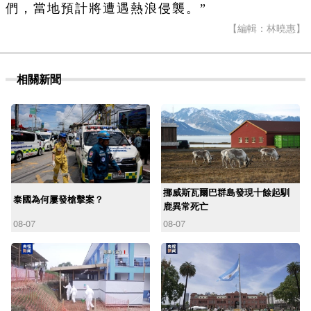
們，當地預計將遭遇熱浪侵襲。”
【編輯：林曉惠】
相關新聞
挪威斯瓦爾巴群島發現十餘起馴
泰國為何屢發槍擊案？
鹿異常死亡
08-07
08-07