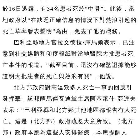
於16日透露，有34名患者死於“中暑”。此後，當
地政府以“在缺乏正確信息的情況下對熱浪引起的
死亡草率發表聲明”為由，免去了他的職務。
巴利亞縣地方官拉文德拉·庫馬爾表示，已注
意到社交媒體和印度報紙對當地醫院大批患者死
亡事件的報道。“截至目前，還沒有確鑿證據能够
證明大批患者的死亡與熱浪有關”，他說。
北方邦政府對高溫致多人死亡一事的回應引
發抨擊。該邦薩馬傑瓦迪黨主席阿基萊什·亞達夫
表示：“巴利亞縣和北方邦其他地區都報告有人死
亡。這是（北方邦）政府疏忽大意所致。（北方
邦）政府本應為這些人安排醫療，本應提醒人