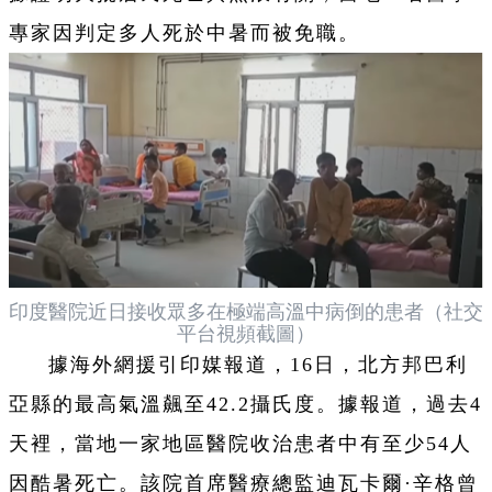
專家因判定多人死於中暑而被免職。
印度醫院近日接收眾多在極端高溫中病倒的患者（社交
平台視頻截圖）
據海外網援引印媒報道，16日，北方邦巴利
亞縣的最高氣溫飆至42.2攝氏度。據報道，過去4
天裡，當地一家地區醫院收治患者中有至少54人
因酷暑死亡。該院首席醫療總監迪瓦卡爾·辛格曾