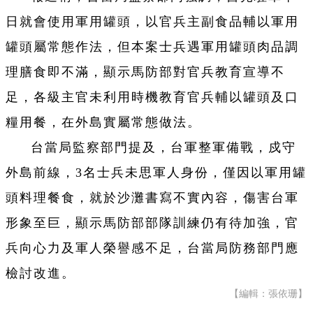
日就會使用軍用罐頭，以官兵主副食品輔以軍用
罐頭屬常態作法，但本案士兵遇軍用罐頭肉品調
理膳食即不滿，顯示馬防部對官兵教育宣導不
足，各級主官未利用時機教育官兵輔以罐頭及口
糧用餐，在外島實屬常態做法。
台當局監察部門提及，台軍整軍備戰，戍守
外島前線，3名士兵未思軍人身份，僅因以軍用罐
頭料理餐食，就於沙灘書寫不實內容，傷害台軍
形象至巨，顯示馬防部部隊訓練仍有待加強，官
兵向心力及軍人榮譽感不足，台當局防務部門應
檢討改進。
【編輯：張依珊】