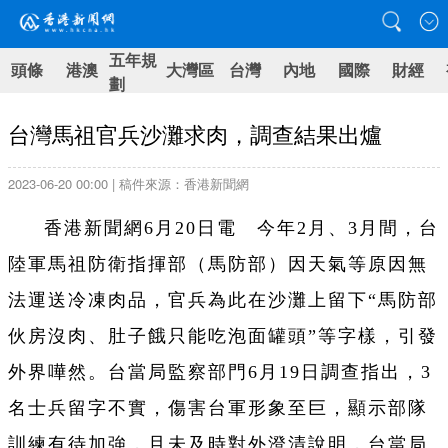
五年規
頭條
港澳
大灣區
台灣
內地
國際
財經
劃
台灣馬祖官兵沙灘求肉，調查結果出爐
2023-06-20 00:00 | 稿件來源：香港新聞網
香港新聞網6月20日電 今年2月、3月間，台
陸軍馬祖防衛指揮部（馬防部）因天氣等原因無
法運送冷凍肉品，官兵為此在沙灘上留下“馬防部
伙房沒肉、肚子餓只能吃泡面罐頭”等字樣，引發
外界嘩然。台當局監察部門6月19日調查指出，3
名士兵留字不實，傷害台軍形象至巨，顯示部隊
訓練有待加強，且未及時對外澄清說明，台當局