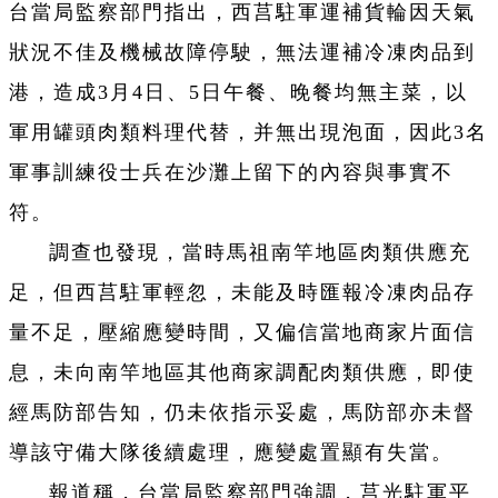
台當局監察部門指出，西莒駐軍運補貨輪因天氣
狀況不佳及機械故障停駛，無法運補冷凍肉品到
港，造成3月4日、5日午餐、晚餐均無主菜，以
軍用罐頭肉類料理代替，并無出現泡面，因此3名
軍事訓練役士兵在沙灘上留下的內容與事實不
符。
調查也發現，當時馬祖南竿地區肉類供應充
足，但西莒駐軍輕忽，未能及時匯報冷凍肉品存
量不足，壓縮應變時間，又偏信當地商家片面信
息，未向南竿地區其他商家調配肉類供應，即使
經馬防部告知，仍未依指示妥處，馬防部亦未督
導該守備大隊後續處理，應變處置顯有失當。
報道稱，台當局監察部門強調，莒光駐軍平