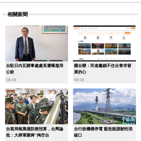
相關新聞
台駐日內瓦辦事處處長遭曝濫用
國台辦：民進黨鎖不住台青求發
公款
展的心
08-08
08-08
台當局報萬億防務預算，台輿論
台行政機構停電 藍批能源韌性現
批：大肆軍購將“掏空台
破口