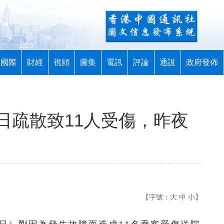
國際
財經
視頻
圖集
電訊
評論
通說
政府發佈
日疏散致11人受傷，昨夜
【字號：
大
中
小
】