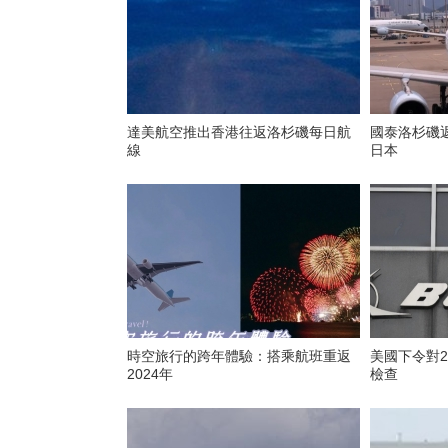
達美航空推出香港往返洛杉磯每日航
國泰洛杉磯
線
日本
時空旅行的跨年體驗：搭乘航班重返
美國下令對2
2024年
檢查