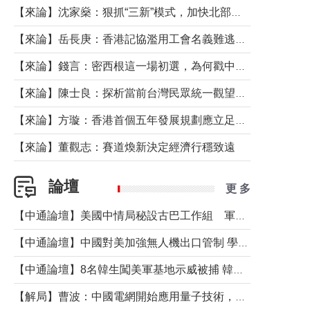
【來論】沈家燊：狠抓“三新”模式，加快北部都會區建設
【來論】岳長庚：香港記協濫用工會名義難逃法律制裁
【來論】錢言：密西根這一場初選，為何戳中了兩黨最痛的神經？
【來論】陳士良：探析當前台灣民眾統一觀望心態的深層成因
【來論】方璇：香港首個五年發展規劃應立足民生務實前行
【來論】董觀志：賽道煥新決定經濟行穩致遠
論壇
更 多
【中通論壇】美國中情局秘設古巴工作組 軍事行動箭在弦上？
【中通論壇】中國對美加強無人機出口管制 學者：貿易與安全考量兼有
【中通論壇】8名韓生闖美軍基地示威被捕 韓國年輕人反美情緒從何而來？
【解局】曹波：中國電網開始應用量子技術，以後會不再停電嗎？