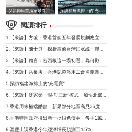
父親節民眾攜家帶眷出遊
探訪福建漁排上的“充電寶”
閱讀排行
1.【來論】方璇：香港首個五年發展規劃應立足民生務實前行
2.【來論】陳士良：探析當前台灣民眾統一觀望心態的深層成因
3.【來論】錢言：密西根這一場初選，為何戳中了兩黨最痛的神經？
4.【來論】岳長庚：香港記協濫用工會名義難逃法律制裁
5.探訪福建漁排上的“充電寶”
6.【來論】沈家燊：狠抓“三新”模式，加快北部都會區建設
7.香港周末極端酷熱 新界部分地區高見36度
8.香港特區政府推出新一批銀色債券 每手1萬元保底息4.25厘
9.滙豐上調香港今年經濟增長預測至4.5%