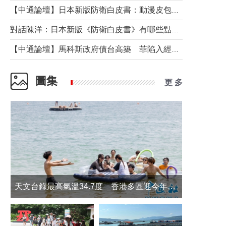
【中通論壇】日本新版防衛白皮書：動漫皮包藏不住軍國野心
對話陳洋：日本新版《防衛白皮書》有哪些點值得警惕？
【中通論壇】馬科斯政府債台高築 菲陷入經濟困境與南海對抗惡循環？
圖集
更 多
天文台錄最高氣溫34.7度 香港多區迎今年最熱一天