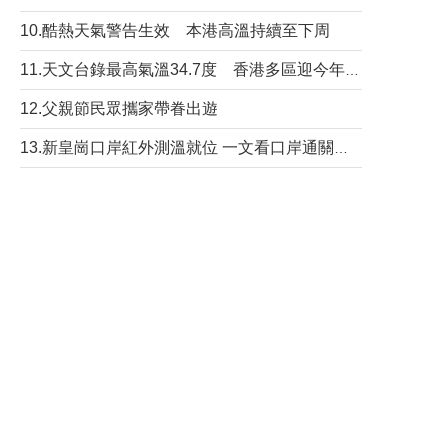
10.酷熱天氣警告生效 本港高溫持續至下周
11.天文台錄最高氣溫34.7度 香港多區迎今年最熱一天
12.父親節民眾攜家帶眷出遊
13.新皇崗口岸紅外測溫就位 一文看口岸通關流程