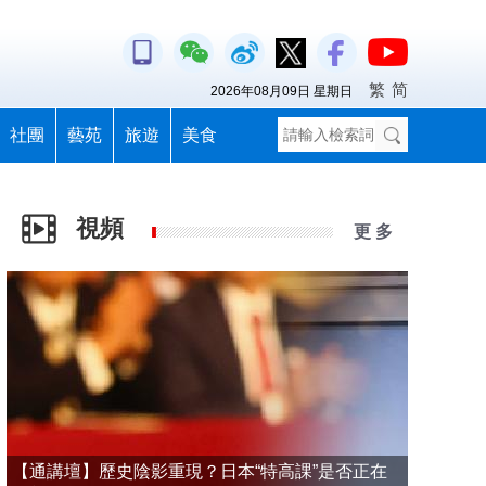
繁
简
2026年08月09日 星期日
社團
藝苑
旅遊
美食
視頻
更 多
【通講壇】歷史陰影重現？日本“特高課”是否正在