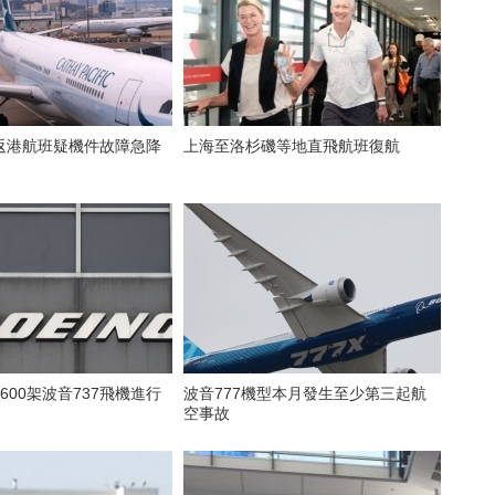
返港航班疑機件故障急降
上海至洛杉磯等地直飛航班復航
600架波音737飛機進行
波音777機型本月發生至少第三起航
空事故