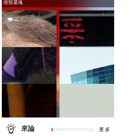
借殼還魂
來論
更 多