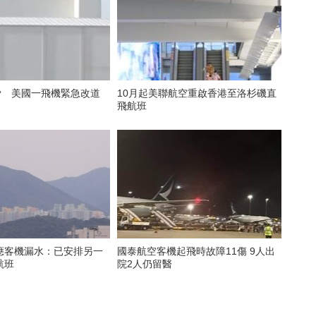
脅 美國一飛機緊急改道
10月起美聯航空重啟香港至洛杉磯直
飛航班
應客機漏水：已安排另一
國泰航空客機起飛時故障11傷 9人出
航班
院2人仍留醫