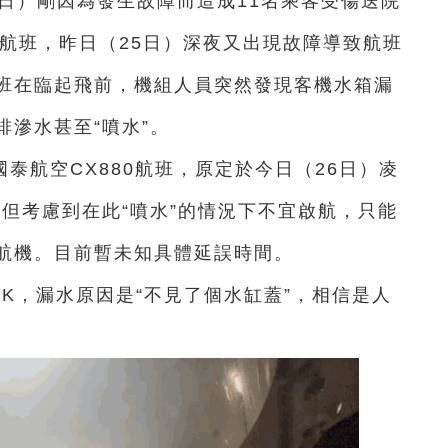
24日）剛因為發生故障而造成11名乘客受傷送院
0航班，昨日（25日）深夜又出現故障導致航班
班在臨起飛前，機組人員突然發現客機水箱漏
滲水甚至“噴水”。
泰航空CX880
航班，原定於今日（26日）凌
，但考慮到在此“噴水”的情況下不宜啟航，只能
航機。目前暫未知具體延誤時間。
QK，漏水原因是“不見了個水缸蓋”，相信是人