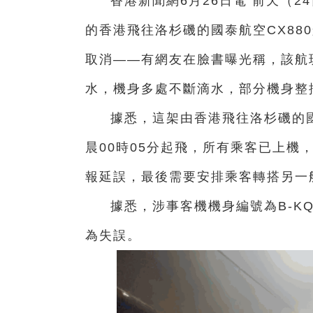
香港新聞網6月26日電 前天（
的香港飛往洛杉磯的國泰航空CX88
取消——有網友在臉書曝光稱，該航
水，機身多處不斷滴水，部分機身整排
據悉，這架由
香港飛往洛杉磯的國
晨00時05分起飛，所有乘客已上機
報延誤，最後需要安排乘客轉搭另一
據悉，涉事客機機身編號為B-K
為失誤。