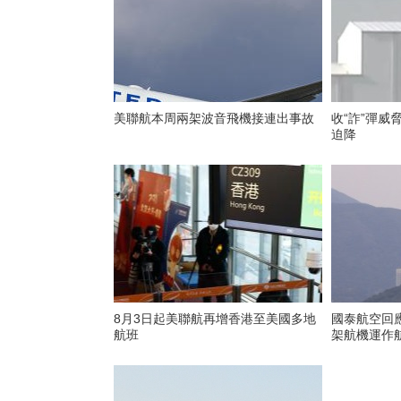
美聯航本周兩架波音飛機接連出事故
收“詐”彈威
迫降
8月3日起美聯航再增香港至美國多地
國泰航空回
航班
架航機運作