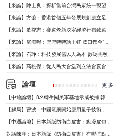
【來論】陳士良：探析當前台灣民眾統一觀望心態的深層成因
【來論】方璇：香港首個五年發展規劃應立足民生務實前行
【來論】董觀志：賽道煥新決定經濟行穩致遠
【來論】屠海鳴：兜兜轉轉話王虹 眾口鑠金“一邊倒”
【來論】石琤：科技發展需以人為本 數碼共融不應讓長者放棄傳統生活方式
【來論】高松傑：從人民大會堂到立法會宴會廳——香港管治新範式的完整拼圖
論壇
更 多
【中通論壇】8名韓生闖美軍基地示威被捕 韓國年輕人反美情緒從何而來？
【解局】曹波：中國電網開始應用量子技術，以後會不再停電嗎？
【中通論壇】日本新版防衛白皮書：動漫皮包藏不住軍國野心
對話陳洋：日本新版《防衛白皮書》有哪些點值得警惕？