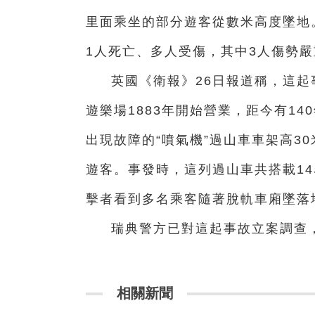
里面乘坐的部分遊客從數米高度墜地
1人死亡、多人受傷，其中3人傷勢嚴
英國《衛報》26日報道稱，這
遊樂場1883年開始營業，距今有1
出現故障的“噴氣機”過山車車架高3
遊客。事發時，這列過山車共搭載1
擊者看到多名乘客隨著脫軌車廂墜落
瑞典警方已對這起事故立案調查
相關新聞