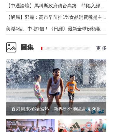
【中通論壇】馬科斯政府債台高築 菲陷入經濟困境與南海對抗惡循環？
【解局】郭麗：高市早苗推1%食品消費稅是主動作為還是被迫“飲鴆止渴”
美減4個、中增1個！《日經》最新全球份額報告透露了什麼？
圖集
更 多
香港周末極端酷熱 新界部分地區高見36度