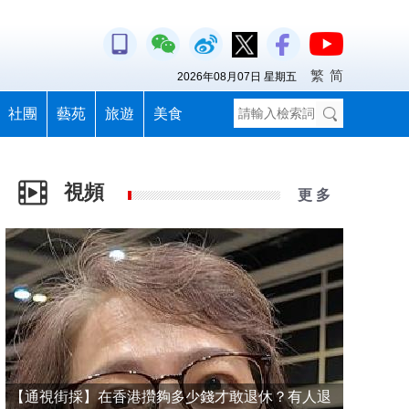
繁
简
2026年08月07日 星期五
社團
藝苑
旅遊
美食
視頻
更 多
【通視街採】在香港攢夠多少錢才敢退休？有人退