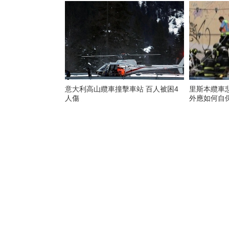
意大利高山纜車撞擊車站 百人被困4
里斯本纜車
人傷
外應如何自