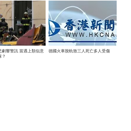
悲劇響警訊 當遇上類似意
德國火車脫軌致三人死亡多人受傷
保？