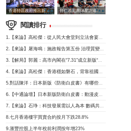
香港特區政府推出新一批銀色債券 每手1萬元保底息4.25厘
拜仁慕尼黑球星訪港 與球迷近距離互動
閱讀排行
1.【來論】高松傑：從人民大會堂到立法會宴會廳——香港管治新範式的完整拼圖
2.【來論】屠海鳴：施政報告第五份 治理質變脈絡清
3.【解局】郭麗：高市內閣在“7.31”成立新版“特高課”意欲何為？
4.【來論】高松傑：香港穩如磐石，背靠祖國才是真正的“終極護城河”
5.對話陳洋：日本新版《防衛白皮書》有哪些點值得警惕？
6.【中通論壇】日本新版防衛白皮書：動漫皮包藏不住軍國野心
7.【來論】石琤：科技發展需以人為本 數碼共融不應讓長者放棄傳統生活方式
8.七月香港樓宇買賣合約按月下跌28.8%
9.滙豐控股上半年稅前利潤按年增23%