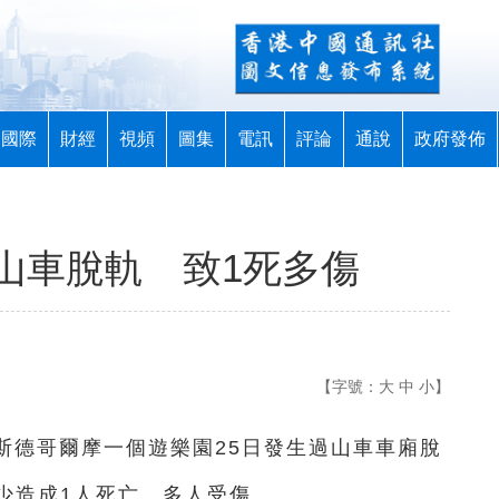
國際
財經
視頻
圖集
電訊
評論
通說
政府發佈
山車脫軌 致1死多傷
【字號：
大
中
小
】
都斯德哥爾摩一個遊樂園25日發生過山車車廂脫
少造成1人死亡、多人受傷。