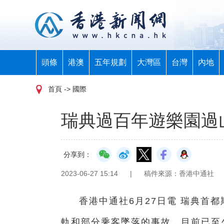
頭條
港澳
五年規劃
大灣區
台灣
內地
首頁
-> 國際
瑞典過百年遊樂園過
分享到：
2023-06-27 15:14
|
稿件來源：香港中通社
香港中通社6月27日電 瑞典首
軌和部分乘客墜落的事故，目前已至