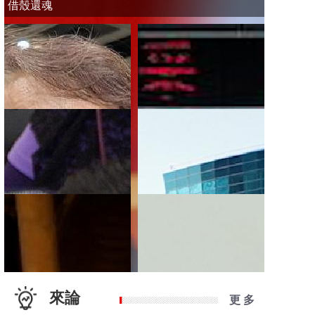
借殼還魂
來論
更 多