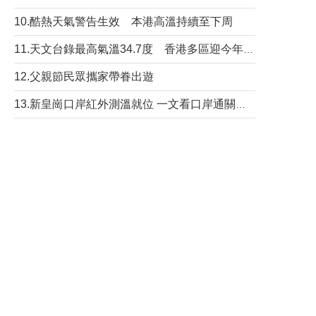
10.酷熱天氣警告生效 本港高溫持續至下周
11.天文台錄最高氣溫34.7度 香港多區迎今年最熱一天
12.父親節民眾攜家帶眷出遊
13.新皇崗口岸紅外測溫就位 一文看口岸通關流程