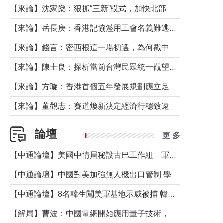
【來論】沈家燊：狠抓“三新”模式，加快北部都會區建設
【來論】岳長庚：香港記協濫用工會名義難逃法律制裁
【來論】錢言：密西根這一場初選，為何戳中了兩黨最痛的神經？
【來論】陳士良：探析當前台灣民眾統一觀望心態的深層成因
【來論】方璇：香港首個五年發展規劃應立足民生務實前行
【來論】董觀志：賽道煥新決定經濟行穩致遠
論壇
更 多
【中通論壇】美國中情局秘設古巴工作組 軍事行動箭在弦上？
【中通論壇】中國對美加強無人機出口管制 學者：貿易與安全考量兼有
【中通論壇】8名韓生闖美軍基地示威被捕 韓國年輕人反美情緒從何而來？
【解局】曹波：中國電網開始應用量子技術，以後會不再停電嗎？