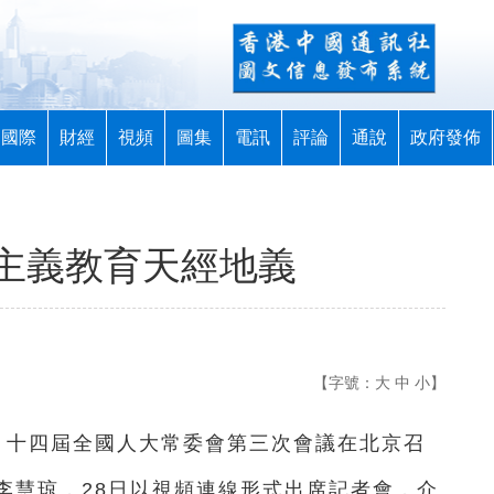
國際
財經
視頻
圖集
電訊
評論
通說
政府發佈
主義教育天經地義
【字號：
大
中
小
】
）十四屆全國人大常委會第三次會議在北京召
李慧琼，28日以視頻連線形式出席記者會，介