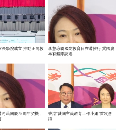
家長學院成立 推動正向教
李慧琼盼國防教育日在港推行 冀國慶
再有艦隊訪港
港將藉國慶75周年契機，
香港“愛國主義教育工作小組”首次會
育
議