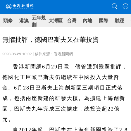
五年規
頭條
港澳
大灣區
台灣
內地
國際
財經
劃
無懼批評，德國巴斯夫又在華投資
2023-06-29 10:02 | 稿件來源：香港新聞網
香港新聞網6月29日電 儘管遭到嚴厲批評，
德國化工巨頭巴斯夫仍繼續在中國投入大量資
金。6月28日巴斯夫上海創新園三期項目正式落
成，包括兩座新建的研發大樓。為擴建上海創新
園，巴斯夫九年完成三次擴建，總投資超22億
元。
自2012年起，巴斯夫在上海創新園投資了2.8