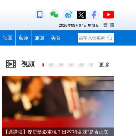
繁
简
2026年08月07日 星期五
社團
藝苑
旅遊
美食
視頻
更 多
【通講壇】歷史陰影重現？日本“特高課”是否正在