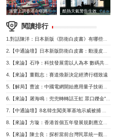
滙豐上調香港今年經濟增長預測至4.5%
酷熱天氣警告生效 本港高溫持續至下周
閱讀排行
1.對話陳洋：日本新版《防衛白皮書》有哪些點值得警惕？
2.【中通論壇】日本新版防衛白皮書：動漫皮包藏不住軍國野心
3.【來論】石琤：科技發展需以人為本 數碼共融不應讓長者放棄傳統生活方式
4.【來論】董觀志：賽道煥新決定經濟行穩致遠
5.【解局】曹波：中國電網開始應用量子技術，以後會不再停電嗎？
6.【來論】屠海鳴：兜兜轉轉話王虹 眾口鑠金“一邊倒”
7.【中通論壇】8名韓生闖美軍基地示威被捕 韓國年輕人反美情緒從何而來？
8.【來論】方璇：香港首個五年發展規劃應立足民生務實前行
9.【來論】陳士良：探析當前台灣民眾統一觀望心態的深層成因