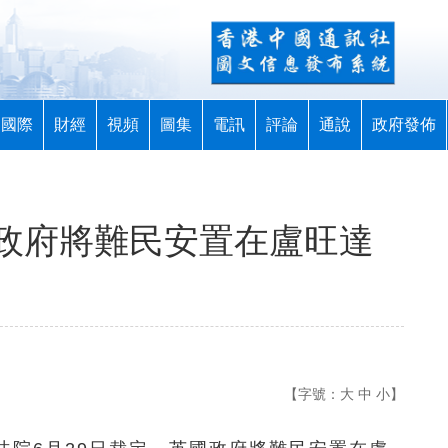
國際
財經
視頻
圖集
電訊
評論
通說
政府發佈
政府將難民安置在盧旺達
【字號：
大
中
小
】