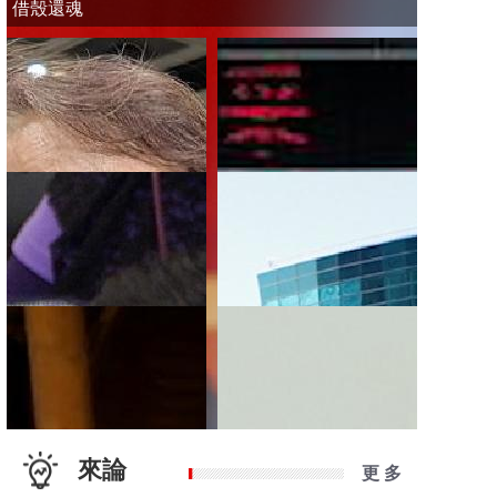
借殼還魂
來論
更 多