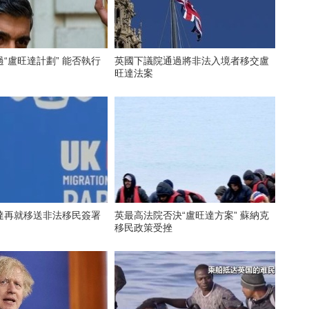
“盧旺達計劃” 能否執行
英國下議院通過將非法入境者移交盧
旺達法案
達再就移送非法移民簽署
英最高法院否決“盧旺達方案” 蘇納克
移民政策受挫