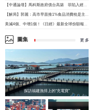
【中通論壇】馬科斯政府債台高築 菲陷入經濟困境與南海對抗惡循環？
【解局】郭麗：高市早苗推1%食品消費稅是主動作為還是被迫“飲鴆止渴”
美減4個、中增1個！《日經》最新全球份額報告透露了什麼？
圖集
更 多
探訪福建漁排上的“充電寶”