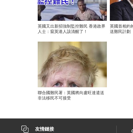
英國又出新招強制監控難民 香港政界
英國首相約
人士：竄英港人該清醒了！
送難民計劃
聯合國難民署：英國將向盧旺達遣送
非法移民不可接受
友情鏈接