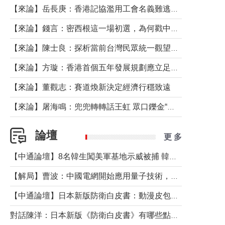
【來論】岳長庚：香港記協濫用工會名義難逃法律制裁
【來論】錢言：密西根這一場初選，為何戳中了兩黨最痛的神經？
【來論】陳士良：探析當前台灣民眾統一觀望心態的深層成因
【來論】方璇：香港首個五年發展規劃應立足民生務實前行
【來論】董觀志：賽道煥新決定經濟行穩致遠
【來論】屠海鳴：兜兜轉轉話王虹 眾口鑠金“一邊倒”
論壇
更 多
【中通論壇】8名韓生闖美軍基地示威被捕 韓國年輕人反美情緒從何而來？
【解局】曹波：中國電網開始應用量子技術，以後會不再停電嗎？
【中通論壇】日本新版防衛白皮書：動漫皮包藏不住軍國野心
對話陳洋：日本新版《防衛白皮書》有哪些點值得警惕？