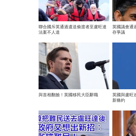
聯合國斥英通過遺送偷渡者至盧旺達
英國議會通過
法案不人道
存爭議
與首相翻臉！英國移民大臣辭職
英國與盧旺
新條約