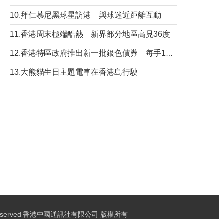
10.拜仁慕尼黑球星訪港 與球迷近距離互動
11.香港周末極端酷熱 新界部分地區高見36度
12.香港特區政府推出新一批銀色債券 每手1萬元保底息4.25厘
13.大熊貓生日主題電車在香港島行駛
ights Reserved 香港中國通訊社有限公司 版權所有