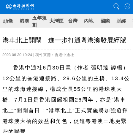
五年規
頭條
港澳
大灣區
台灣
內地
國際
財經
劃
港車北上開閘 進一步打通粵港澳發展經脈
2023-06-30 19:24 | 稿件來源：香港中通社
香港中通社6月30日電（作者 張明臻 譚暢）
12公里的香港連接路、29.6公里的主橋、13.4公
里的珠海連接線，構成全長55公里的港珠澳大
橋。7月1日是香港回歸祖國26周年，亦是“港車
北上”開閘首日；“港車北上”正式實施將加強發揮
港珠澳大橋的效益和角色，促進粵港澳三地更緊
密的聯繫。